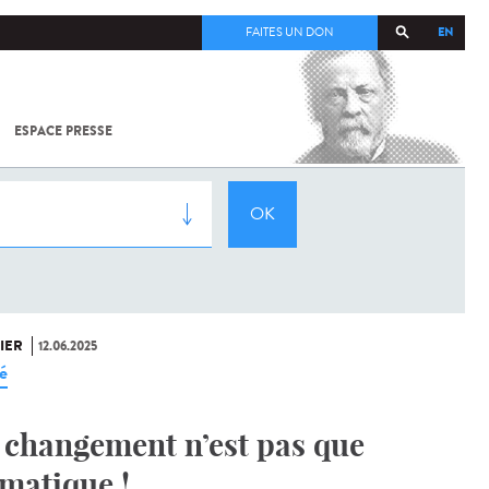
EN
FAITES UN DON
ESPACE PRESSE
TOUT SUR
SARS-
COV-2 /
COVID-19
À
L'INSTITUT
PASTEUR
IER
12.06.2025
é
 changement n’est pas que
imatique !