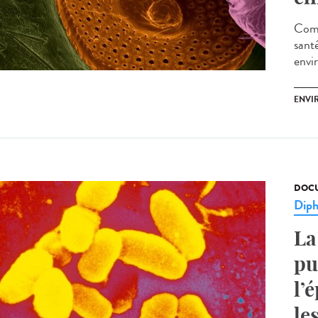
Comm
sant
envi
ENVI
DOCU
Diph
La
pu
l’
le