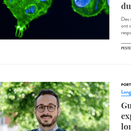
du
Des 
ont 
resp
PESTE
PORT
Lon
Gu
ex
lo