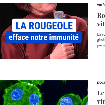
VIDÉ
Ro
vit
La r
génér
passa
DOCU
Le
vi