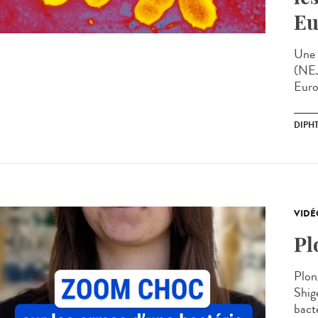
Eu
Une 
(NEJ
Euro
DIPHT
VIDÉ
Pl
Plon
Shig
bacté