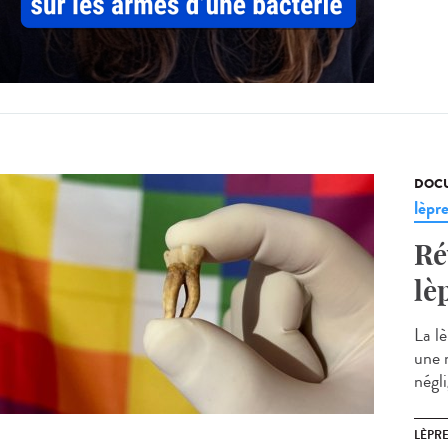
DOCU
lèpr
Ré
lè
La l
une 
négl
LÈPR