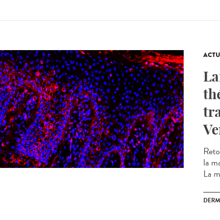
ACTU
La
th
tr
Ve
Reto
la m
La m
DERM