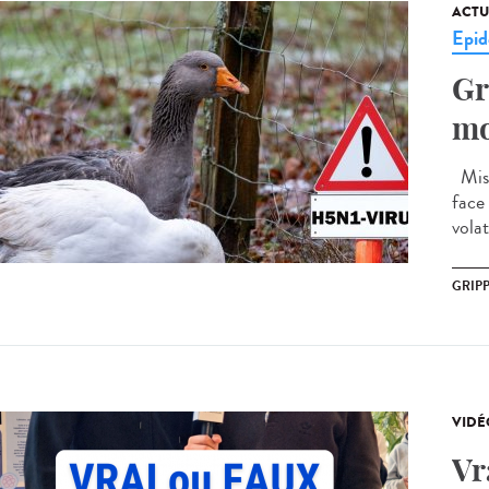
ACTU
Epid
Gr
mo
Mise
face 
volat
GRIPP
VIDÉ
Vr