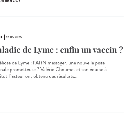
OR BIOLOGY
O
12.05.2025
ladie de Lyme : enfin un vaccin ?
éliose de Lyme : l’ARN messager, une nouvelle piste
inale prometteuse ? Valérie Choumet et son équipe à
titut Pasteur ont obtenu des résultats...