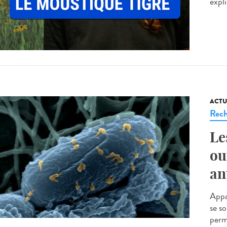
expli
ACTU
Rech
Le
ou
an
Appar
se s
perme