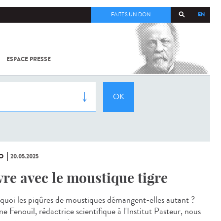
EN
FAITES UN DON
ESPACE PRESSE
TOUT SUR
SARS-
COV-2 /
COVID-19
À
L'INSTITUT
PASTEUR
O
20.05.2025
vre avec le moustique tigre
quoi les piqûres de moustiques démangent-elles autant ?
e Fenouil, rédactrice scientifique à l'Institut Pasteur, nous