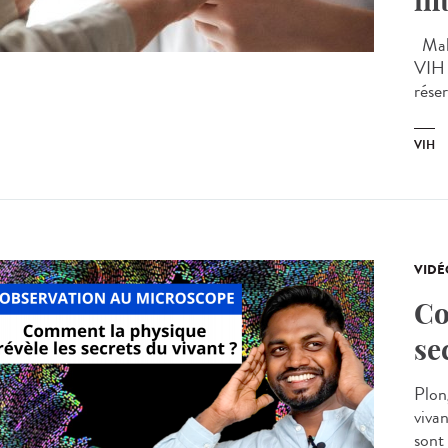
in
Malgr
VIH 
réser
VIH
VIDÉ
Co
se
Plong
viva
sont 