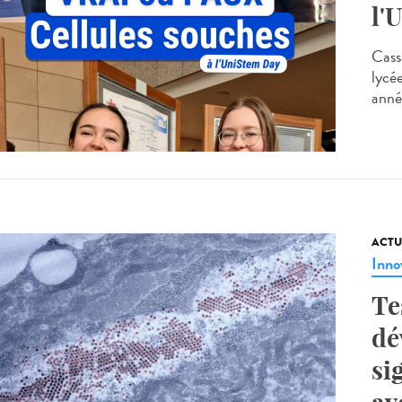
l'
Casse
lycé
anné
ACTU
Inno
Te
dé
si