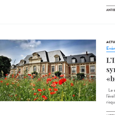
ANTI
ACTU
Evé
L’
sy
«b
Le s
l'év
risqu