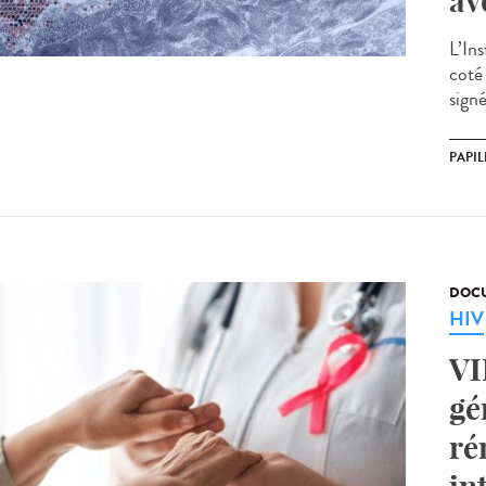
av
L’In
coté
sign
PAPIL
DOCU
HIV
VI
gé
ré