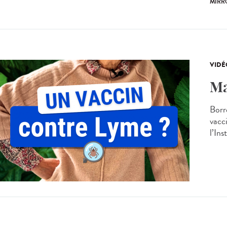
MIRR
VIDÉ
Ma
Borr
vacc
l’Ins