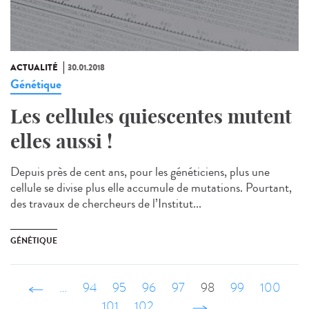
ACTUALITÉ
30.01.2018
Génétique
Les cellules quiescentes mutent
elles aussi !
Depuis près de cent ans, pour les généticiens, plus une
cellule se divise plus elle accumule de mutations. Pourtant,
des travaux de chercheurs de l’Institut...
GÉNÉTIQUE
‹ précédent
…
94
95
96
97
98
99
100
101
102
…
suivant ›