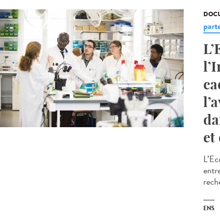
DOCU
part
L’
l’
ca
l’
da
et
L’Ec
entr
rech
ENS