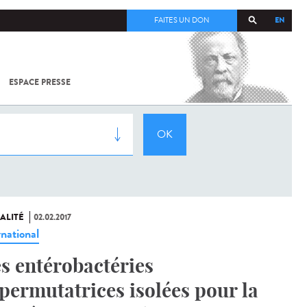
EN
FAITES UN DON
ESPACE PRESSE
TOUT SUR
SARS-
COV-2 /
COVID-19
À
L'INSTITUT
PASTEUR
ALITÉ
02.02.2017
rnational
s entérobactéries
permutatrices isolées pour la