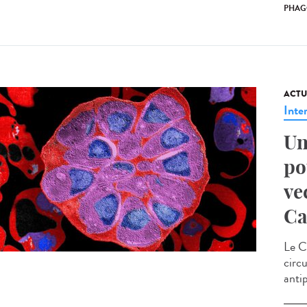
PHAG
ACTU
Inte
Un
po
ve
C
Le C
circu
antip