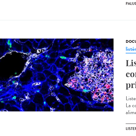
PALU
DOCU
listé
Li
co
pr
Liste
La c
alime
LISTE