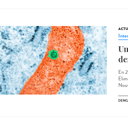
ACTU
Inte
Un
de
En 2
Elimi
Nouv
DENG