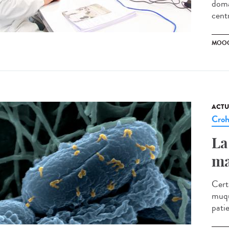
doma
cent
MOO
ACTU
Cro
La
ma
Cert
muqu
patie