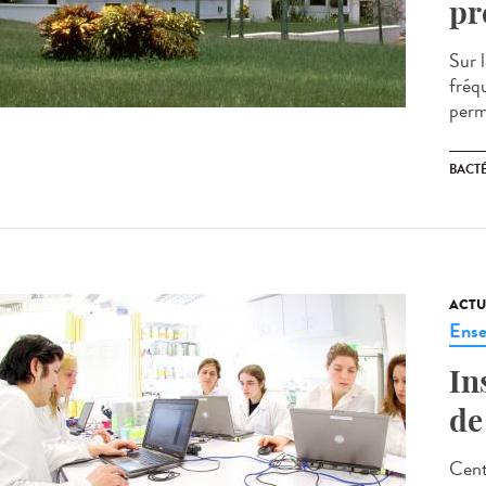
pr
Sur l
fréq
perm
BACT
ACTU
Ense
In
de
Cent