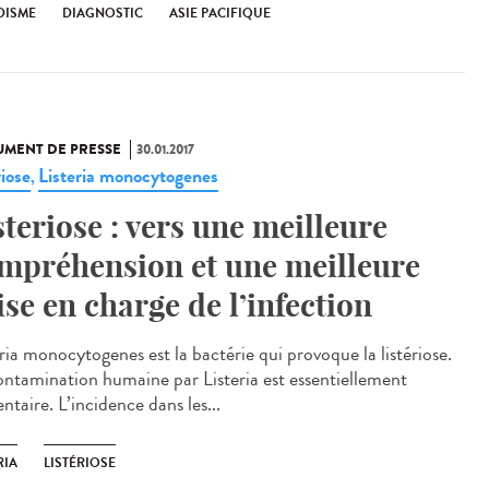
DISME
DIAGNOSTIC
ASIE PACIFIQUE
MENT DE PRESSE
30.01.2017
riose
Listeria monocytogenes
,
steriose : vers une meilleure
mpréhension et une meilleure
ise en charge de l’infection
ria monocytogenes est la bactérie qui provoque la listériose.
ontamination humaine par Listeria est essentiellement
ntaire. L’incidence dans les...
RIA
LISTÉRIOSE