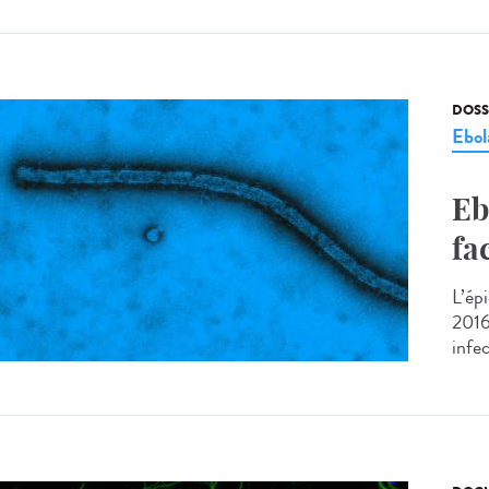
DOSS
Ebol
Eb
fa
L’ép
2016
infec