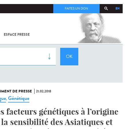
EN
FAITES UN DON
ESPACE PRESSE
TOUT SUR
SARS-
COV-2 /
COVID-19
À
L'INSTITUT
PASTEUR
MENT DE PRESSE
21.02.2018
gue
Génétique
,
s facteurs génétiques à l’origine
 la sensibilité des Asiatiques et