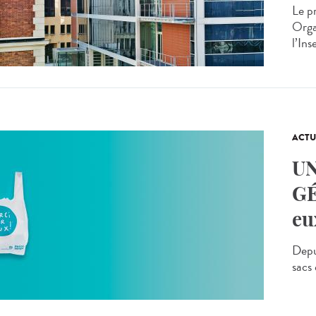
Le p
Orga
l’Ins
ACTU
U
GÉ
eu
Depu
sacs 