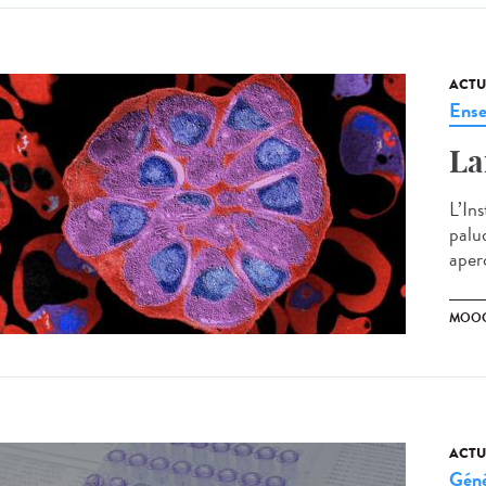
ACTU
Ense
La
L’In
palu
aperç
MOO
ACTU
Géné