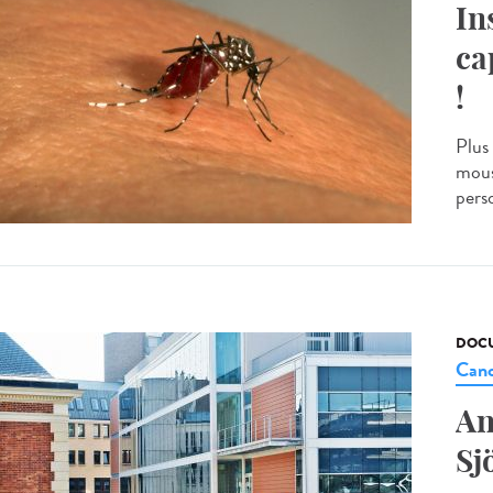
In
ca
!
Plus
mous
pers
DOCU
Canc
An
Sj