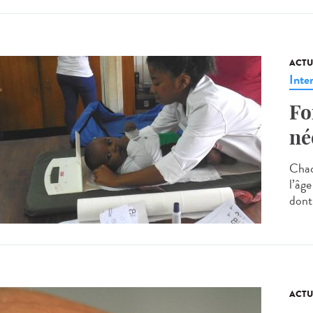
ACTU
Inte
Fo
né
Chaq
l’âge
dont 
ACTU