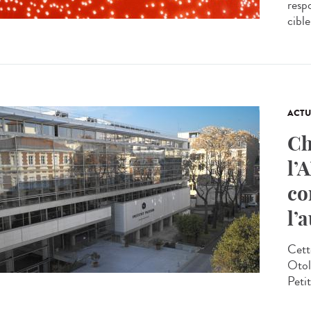
respo
cible
ACTU
Ch
l’
co
l’
Cett
Otol
Petit