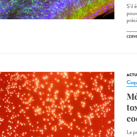
S'il 
pouv
préci
CERV
ACTU
Coqu
Mé
to
co
La p