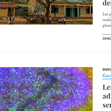
de
Les 
malad
planè
DENG
DOCU
Cerv
Le
ad
se