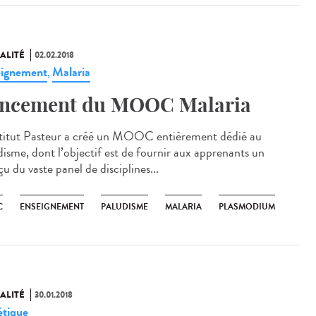
ALITÉ
02.02.2018
ignement
Malaria
,
ncement du MOOC Malaria
stitut Pasteur a créé un MOOC entièrement dédié au
disme, dont l’objectif est de fournir aux apprenants un
u du vaste panel de disciplines...
C
ENSEIGNEMENT
PALUDISME
MALARIA
PLASMODIUM
ALITÉ
30.01.2018
tique