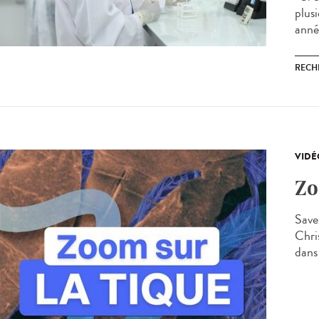
plus
anné
RECH
VIDÉ
Zo
Save
Chri
dans 