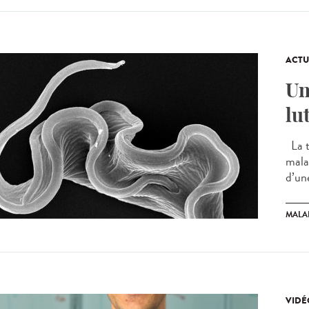
ACTU
Un
lu
La t
mala
d’un
MALA
VIDÉ