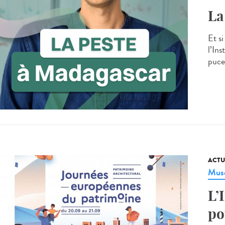
La
Et s
l’Ins
puce
ACTU
Musé
L’
po