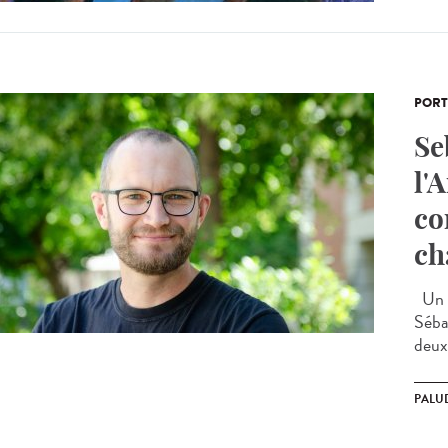
PORT
Se
l'
co
ch
Un c
Séba
deux 
PALU