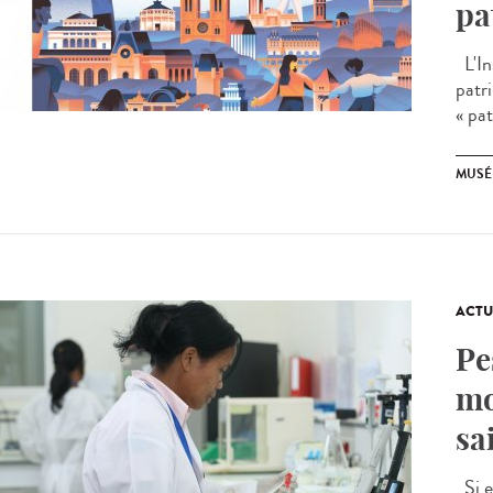
pa
L'In
patr
« pat
MUSÉ
ACTU
Pe
mo
sa
Si e