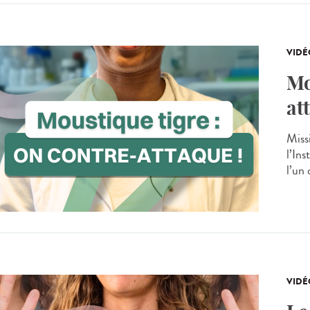
VIDÉ
Mo
at
Miss
l’Ins
l’un 
VIDÉ