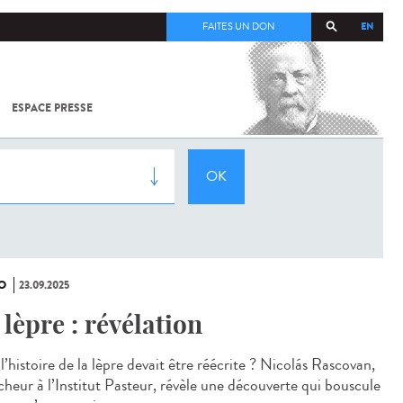
EN
FAITES UN DON
ESPACE PRESSE
TOUT SUR
SARS-
COV-2 /
COVID-19
À
L'INSTITUT
PASTEUR
O
23.09.2025
 lèpre : révélation
 l’histoire de la lèpre devait être réécrite ? Nicolás Rascovan,
cheur à l’Institut Pasteur, révèle une découverte qui bouscule