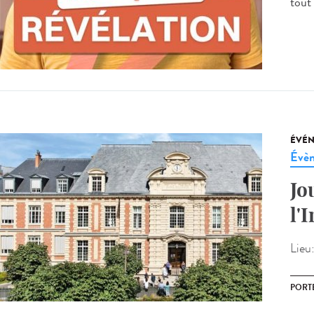
tout 
ÉVÉ
Évèn
Jo
l'
Lieu
PORT