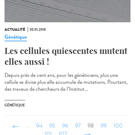
ACTUALITÉ
30.01.2018
Génétique
Les cellules quiescentes mutent
elles aussi !
Depuis près de cent ans, pour les généticiens, plus une
cellule se divise plus elle accumule de mutations. Pourtant,
des travaux de chercheurs de l’Institut...
GÉNÉTIQUE
‹ précédent
…
94
95
96
97
98
99
100
101
102
…
suivant ›