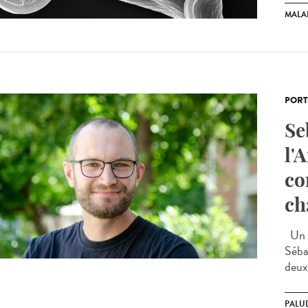
MALA
PORT
Se
l'
co
ch
Un c
Séba
deux 
PALU