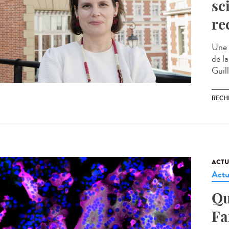
sc
re
Une 
de la
Guil
RECH
ACTU
Actu
Qu
Fa