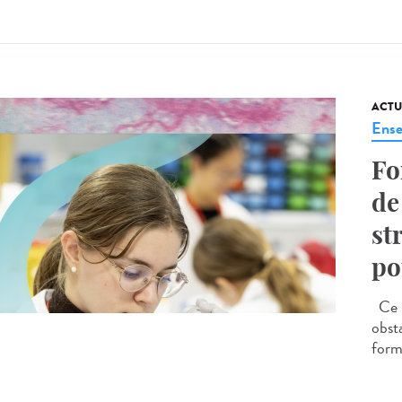
ACTU
Ense
Fo
de
st
po
Ce p
obst
forma