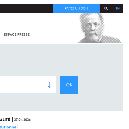
EN
FAITES UN DON
ESPACE PRESSE
TOUT SUR
SARS-
COV-2 /
COVID-19
À
L'INSTITUT
PASTEUR
ALITÉ
27.04.2026
tutionnel