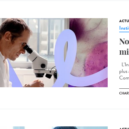
ACTU
Insti
No
mi
L'Ins
plus
Comp
CHAR