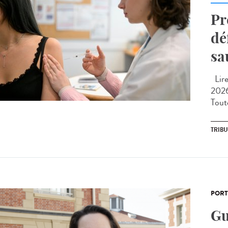
Pr
dé
sa
Lire 
2026
Toute
TRIB
PORT
Gu