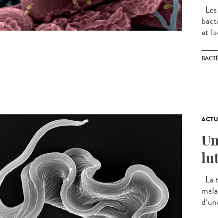
Les 
bact
et l'
BACT
ACTU
Un
lu
La t
mala
d’un