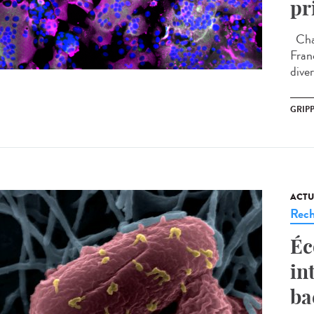
pr
Chaq
Fran
diver
GRIP
ACTU
Rech
Éc
in
ba