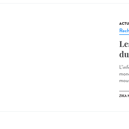
ACTU
Rech
Le
du
L’in
mond
mous
ZIKA