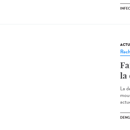
INFE
ACTU
Rech
Fa
la
La d
mous
actu
DENG