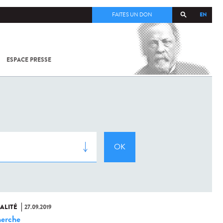
EN
FAITES UN DON
ESPACE PRESSE
TOUT SUR
SARS-
COV-2 /
COVID-19
À
L'INSTITUT
PASTEUR
ALITÉ
27.09.2019
erche