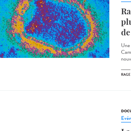
Ra
pl
de
Une 
Camb
nouv
RAGE
DOCU
Evé