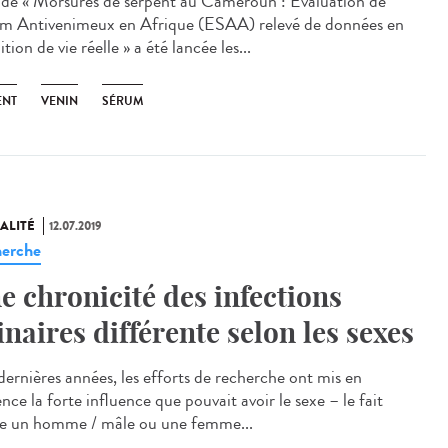
ude « Morsures de serpent au Cameroun : Evaluation de
m Antivenimeux en Afrique (ESAA) relevé de données en
tion de vie réelle » a été lancée les...
ENT
VENIN
SÉRUM
ALITÉ
12.07.2019
erche
e chronicité des infections
inaires différente selon les sexes
dernières années, les efforts de recherche ont mis en
nce la forte influence que pouvait avoir le sexe – le fait
re un homme / mâle ou une femme...