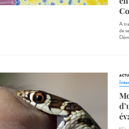
en
Co
A tra
de s
Démo
ACTU
Inte
Mo
d’
év