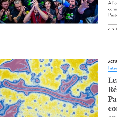
A l’
comm
Paste
Z EVE
ACTU
Inte
Le
Ré
Pa
co