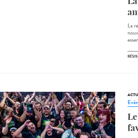
La
an
La re
nouv
essen
RÉSI
ACTU
Evé
Le
fa