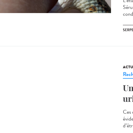
L’ét
Séru
condi
SERP
ACTU
Rech
Un
ur
Ces 
évide
d’êt