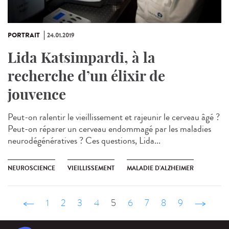
PORTRAIT
24.01.2019
Lida Katsimpardi, à la
recherche d’un élixir de
jouvence
Peut-on ralentir le vieillissement et rajeunir le cerveau âgé ?
Peut-on réparer un cerveau endommagé par les maladies
neurodégénératives ? Ces questions, Lida...
NEUROSCIENCE
VIEILLISSEMENT
MALADIE D'ALZHEIMER
‹ précédent
1
2
3
4
5
6
7
8
9
suivant ›