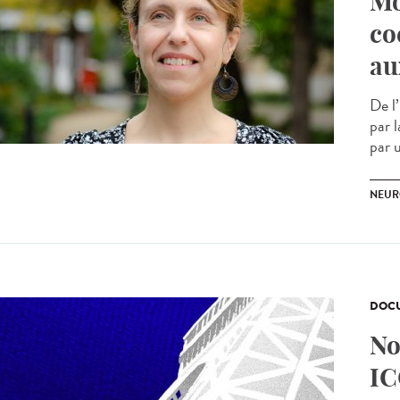
Mo
co
au
De l
par 
par u
NEUR
DOCU
No
IC