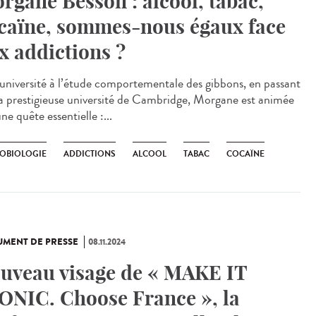
rgane Besson : alcool, tabac,
caïne, sommes-nous égaux face
x addictions ?
’université à l’étude comportementale des gibbons, en passant
la prestigieuse université de Cambridge, Morgane est animée
ne quête essentielle :...
OBIOLOGIE
ADDICTIONS
ALCOOL
TABAC
COCAÏNE
MENT DE PRESSE
08.11.2024
uveau visage de « MAKE IT
ONIC. Choose France », la