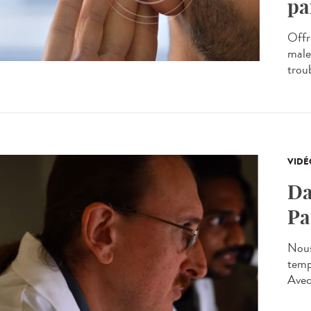
pa
Offr
male
troub
VIDÉ
Da
Pa
Nous
temp
Avec