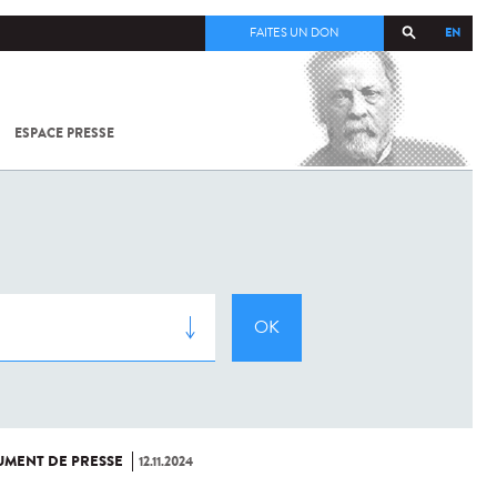
EN
FAITES UN DON
ESPACE PRESSE
TOUT SUR
SARS-
COV-2 /
COVID-19
À
L'INSTITUT
PASTEUR
MENT DE PRESSE
12.11.2024