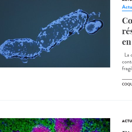
Actu
Co
ré
en
La c
cont
frag
COQU
ACTU