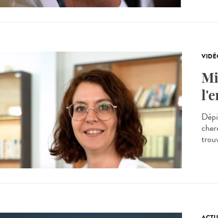
VIDÉ
Mi
l'
Dépi
cherc
trou
ACTU