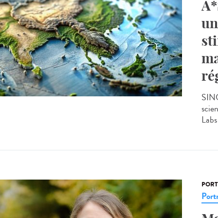
A*
un
st
ma
ré
SING
scie
Labs 
PORT
Portr