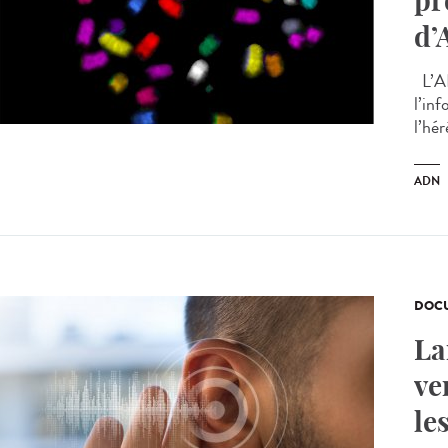
pr
d’
L’AD
l’in
l’hér
ADN
DOCU
La
ve
le