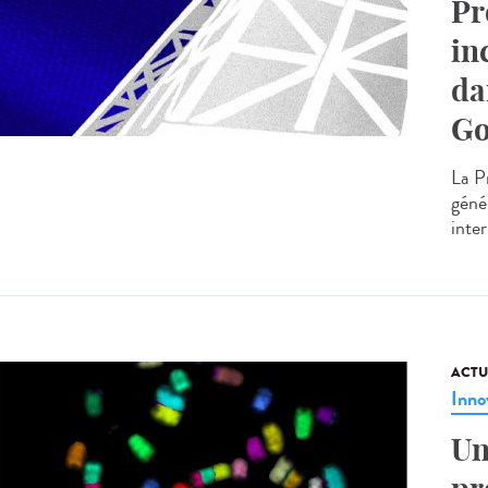
Pr
in
da
Go
La P
génér
inte
ACTU
Inno
Un