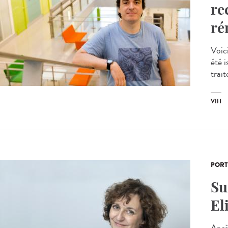
re
ré
Voic
été i
trait
VIH
PORT
Su
El