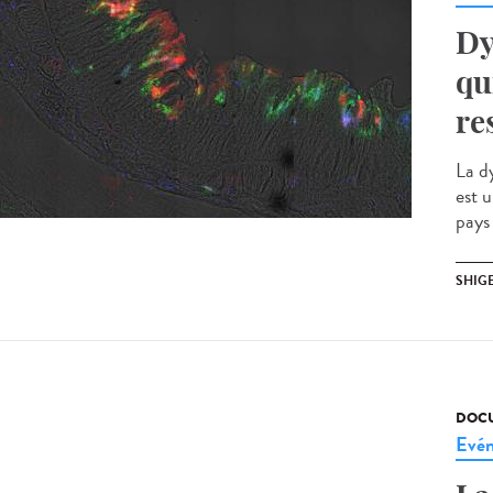
Dy
qu
re
La dy
est u
pays
SHIG
DOCU
Evé