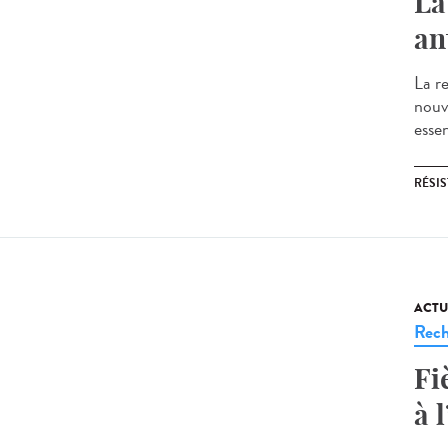
La
an
La re
nouv
essen
RÉSI
ACTU
Rech
Fi
à l