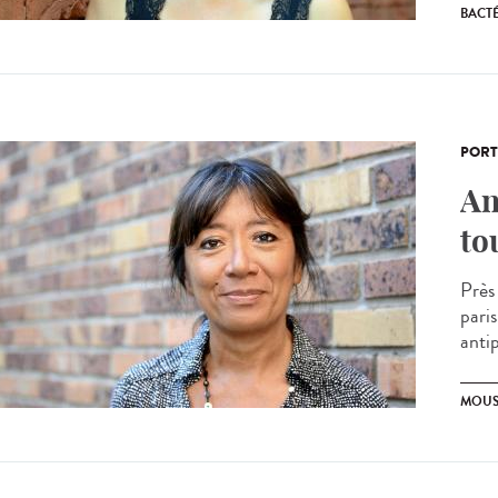
BACT
PORT
An
to
Près
paris
antip
MOUS