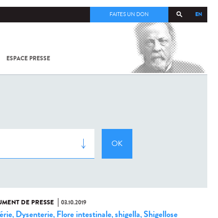
EN
FAITES UN DON
ESPACE PRESSE
TOUT SUR
SARS-
COV-2 /
COVID-19
À
L'INSTITUT
PASTEUR
MENT DE PRESSE
03.10.2019
érie
Dysenterie
Flore intestinale
shigella
Shigellose
,
,
,
,