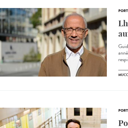
PORT
Lh
au
Guid
anné
respi
MUCO
PORT
Po