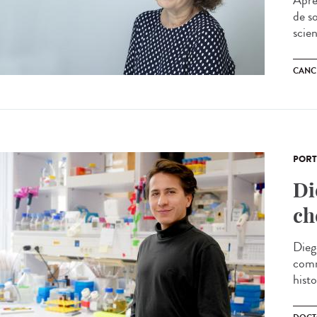
Après
de so
scien
CANC
PORT
Di
ch
Dieg
comm
histo