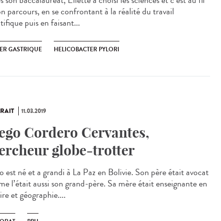
 son baccalauréat, Eliette a choisi les sciences et c’est au fil
n parcours, en se confrontant à la réalité du travail
tifique puis en faisant...
ER GASTRIQUE
HELICOBACTER PYLORI
RAIT
11.03.2019
ego Cordero Cervantes,
ercheur globe-trotter
o est né et a grandi à La Paz en Bolivie. Son père était avocat
e l’était aussi son grand-père. Sa mère était enseignante en
ire et géographie....