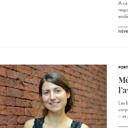
A ce 
resp
endé
FIÈVR
PORT
Mé
l’
Les b
corp
– et