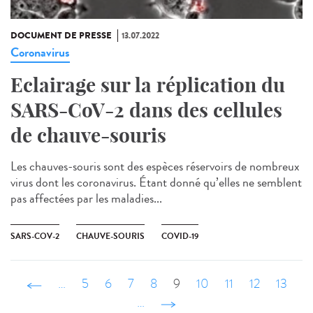
DOCUMENT DE PRESSE
13.07.2022
Coronavirus
Eclairage sur la réplication du
SARS-CoV-2 dans des cellules
de chauve-souris
Les chauves-souris sont des espèces réservoirs de nombreux
virus dont les coronavirus. Étant donné qu’elles ne semblent
pas affectées par les maladies...
SARS-COV-2
CHAUVE-SOURIS
COVID-19
‹ précédent
…
5
6
7
8
9
10
11
12
13
…
suivant ›