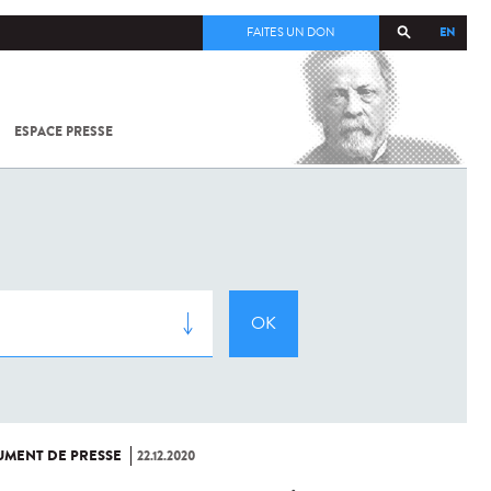
EN
FAITES UN DON
ESPACE PRESSE
TOUT SUR
SARS-
COV-2 /
COVID-19
À
L'INSTITUT
PASTEUR
MENT DE PRESSE
22.12.2020