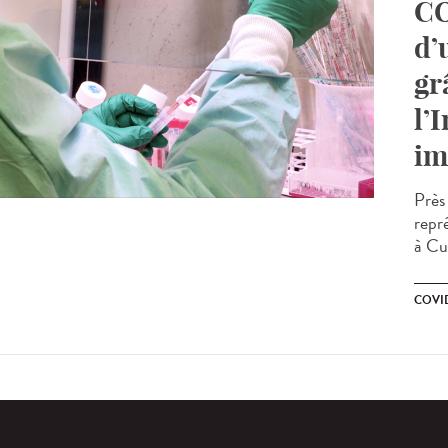
CO
d’
gr
l’
im
Près 
repr
à Cu
COVI