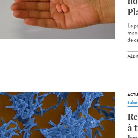
no
Pl
Le p
mond
de ce
MÉDI
ACTU
tube
Re
à 