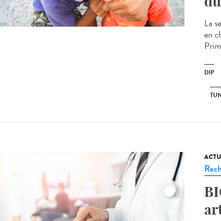
du
La s
en c
Primi
DIP
TUN
ACTU
Rech
BI
ar