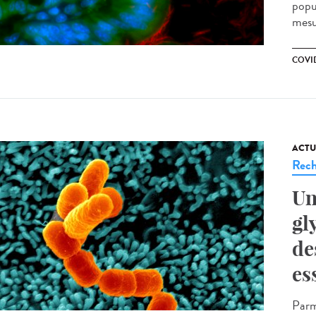
popul
mesu
COVID
ACTU
Rech
Un
gl
de
es
Parm