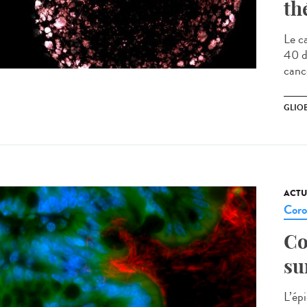
th
Le c
40 d
canc
GLIO
ACTU
Coro
Co
su
L’ép