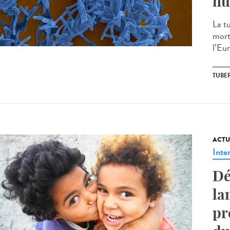
hu
La tu
morte
l’Eur
TUBE
ACTU
Inte
Dé
la
pr