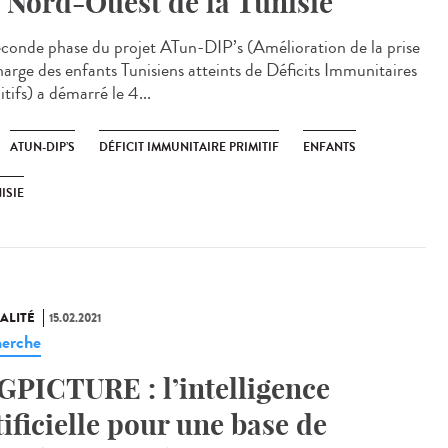
 Nord-Ouest de la Tunisie
econde phase du projet ATun-DIP’s (Amélioration de la prise
harge des enfants Tunisiens atteints de Déficits Immunitaires
tifs) a démarré le 4...
ATUN-DIP’S
DÉFICIT IMMUNITAIRE PRIMITIF
ENFANTS
ISIE
ALITÉ
15.02.2021
erche
GPICTURE : l’intelligence
tificielle pour une base de