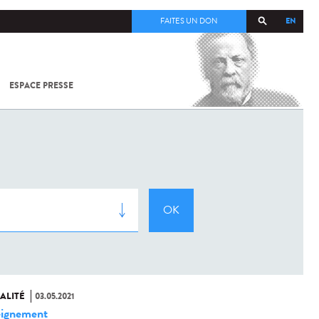
EN
FAITES UN DON
ESPACE PRESSE
TOUT SUR
SARS-
COV-2 /
COVID-19
À
L'INSTITUT
PASTEUR
ALITÉ
03.05.2021
ignement