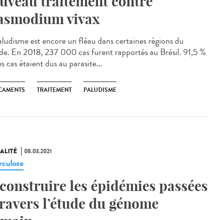
uveau traitement contre
asmodium vivax
aludisme est encore un fléau dans certaines régions du
e. En 2018, 237 000 cas furent rapportés au Brésil. 91,5 %
s cas étaient dus au parasite...
CAMENTS
TRAITEMENT
PALUDISME
ALITÉ
08.03.2021
rculose
construire les épidémies passées
travers l’étude du génome