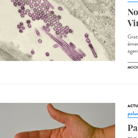
No
Vi
Grat
émer
agen
MOO
ACTU
palu
Pa