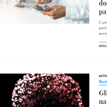
do
pa
L’un
parti
euro
INTEL
ACTU
Rech
Gl
na