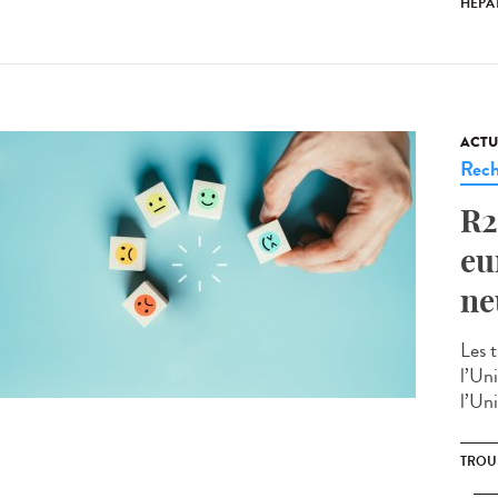
HÉPAT
ACTU
Rech
R2
eu
ne
Les 
l’Un
l’Un
TROU