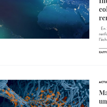
In
co
re
En 2
renfo
l’éch
RAPP
ACTU
Ma
un