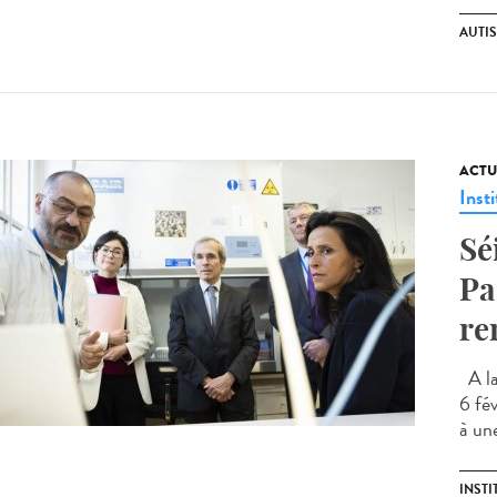
AUTI
ACTU
Insti
Sé
Pa
re
A la
6 fév
à une
INSTI