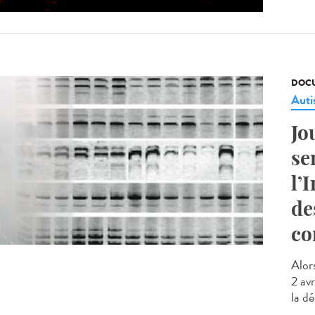
DOCU
Aut
Jo
se
l’
de
co
Alor
2 avr
la d