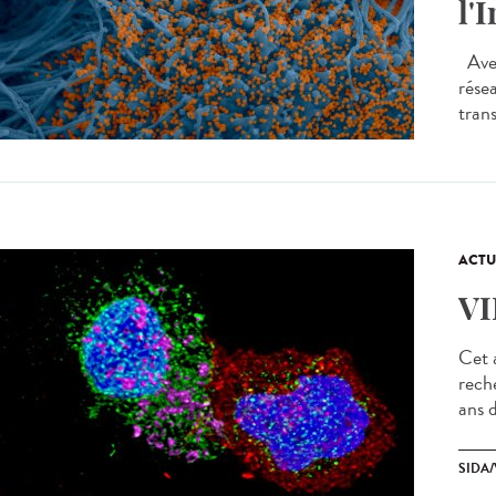
l'
Avec
rése
trans
ACTU
VI
Cet a
rech
ans d
SIDA/