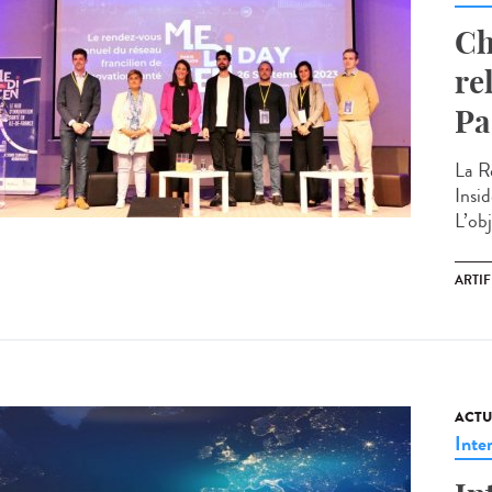
Ch
re
Pa
La R
Insi
L’obj
ARTIF
ACTU
Inte