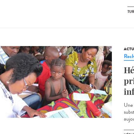
TU
ACTU
Rech
Hé
pr
in
Une 
subs
aujou