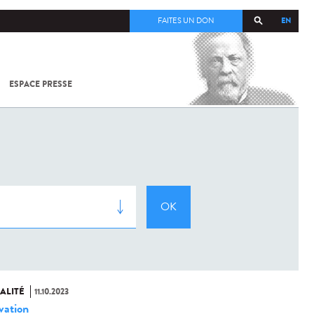
EN
FAITES UN DON
ESPACE PRESSE
TOUT SUR
SARS-
COV-2 /
COVID-19
À
L'INSTITUT
PASTEUR
ALITÉ
11.10.2023
vation