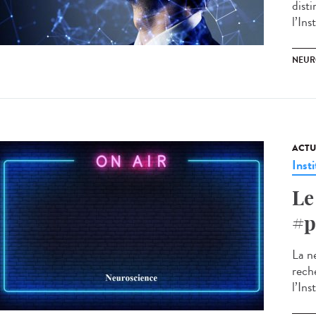
dist
l’Ins
NEUR
ACTU
Insti
Le
#p
La ne
rech
l’Ins