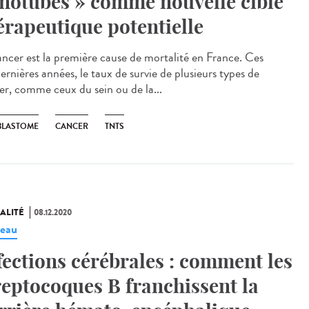
notubes » comme nouvelle cible
érapeutique potentielle
ancer est la première cause de mortalité en France. Ces
ernières années, le taux de survie de plusieurs types de
er, comme ceux du sein ou de la...
BLASTOME
CANCER
TNTS
ALITÉ
08.12.2020
eau
fections cérébrales : comment les
reptocoques B franchissent la