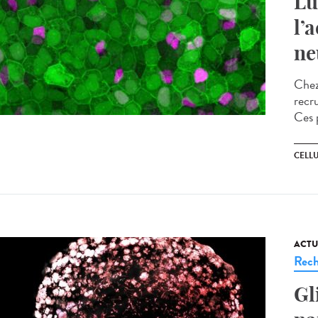
Lu
l’
ne
Chez 
recr
Ces p
CELL
ACTU
Rech
Gl