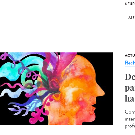
NEUR
ALZ
ACTU
Rech
De
pa
ha
Comm
inte
prof