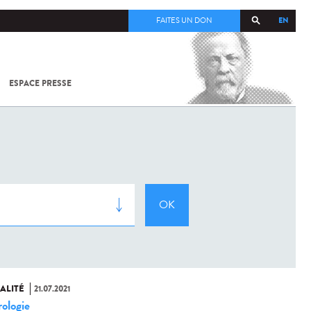
EN
FAITES UN DON
ESPACE PRESSE
TOUT SUR
SARS-
COV-2 /
COVID-19
À
L'INSTITUT
PASTEUR
ALITÉ
21.07.2021
ologie