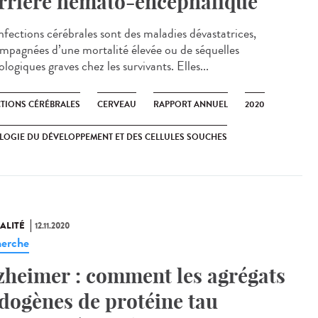
rrière hémato-encéphalique
infections cérébrales sont des maladies dévastatrices,
mpagnées d’une mortalité élevée ou de séquelles
logiques graves chez les survivants. Elles...
CTIONS CÉRÉBRALES
CERVEAU
RAPPORT ANNUEL
2020
LOGIE DU DÉVELOPPEMENT ET DES CELLULES SOUCHES
ALITÉ
12.11.2020
erche
zheimer : comment les agrégats
dogènes de protéine tau