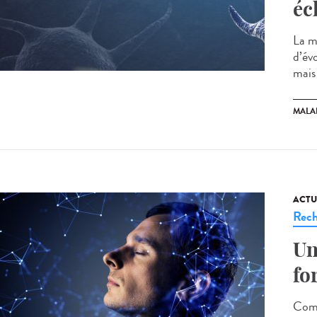
éc
La m
d’év
mais
MALA
ACTU
Rech
Un
fo
Comm