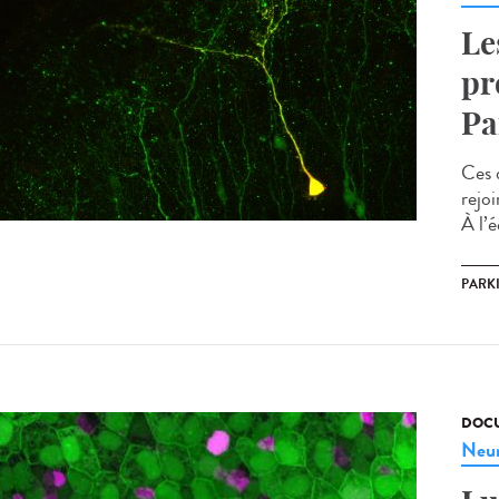
Le
pr
Pa
Ces 
rejoi
À l’é
PARK
DOCU
Neur