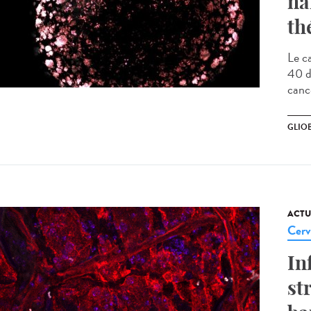
na
th
Le c
40 d
canc
GLIO
ACTU
Cerv
In
st