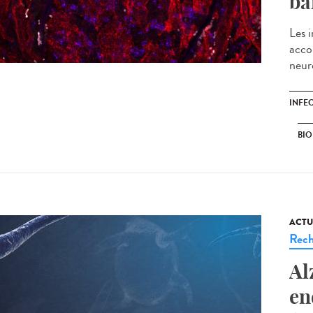
ba
Les 
acco
neuro
INFE
BIO
ACTU
Rech
Al
en