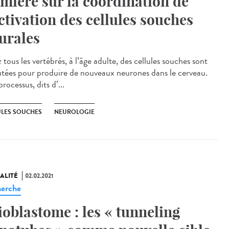
mière sur la coordination de
activation des cellules souches
urales
tous les vertébrés, à l’âge adulte, des cellules souches sont
utées pour produire de nouveaux neurones dans le cerveau.
rocessus, dits d’...
ULES SOUCHES
NEUROLOGIE
ALITÉ
02.02.2021
erche
ioblastome : les « tunneling