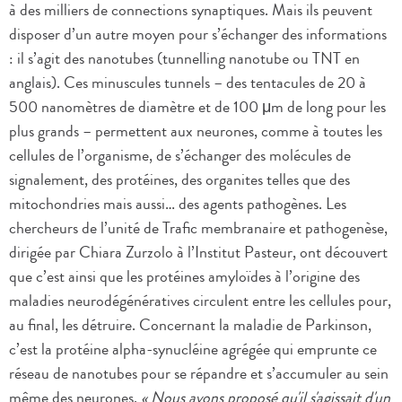
à des milliers de connections synaptiques. Mais ils peuvent
disposer d’un autre moyen pour s’échanger des informations
: il s’agit des nanotubes (tunnelling nanotube ou TNT en
anglais). Ces minuscules tunnels – des tentacules de 20 à
500 nanomètres de diamètre et de 100 μm de long pour les
plus grands – permettent aux neurones, comme à toutes les
cellules de l’organisme, de s’échanger des molécules de
signalement, des protéines, des organites telles que des
mitochondries mais aussi… des agents pathogènes. Les
chercheurs de l’unité de Trafic membranaire et pathogenèse,
dirigée par Chiara Zurzolo à l’Institut Pasteur, ont découvert
que c’est ainsi que les protéines amyloïdes à l’origine des
maladies neurodégénératives circulent entre les cellules pour,
au final, les détruire. Concernant la maladie de Parkinson,
c’est la protéine alpha-synucléine agrégée qui emprunte ce
réseau de nanotubes pour se répandre et s’accumuler au sein
même des neurones.
« Nous avons proposé qu'il s'agissait d'un