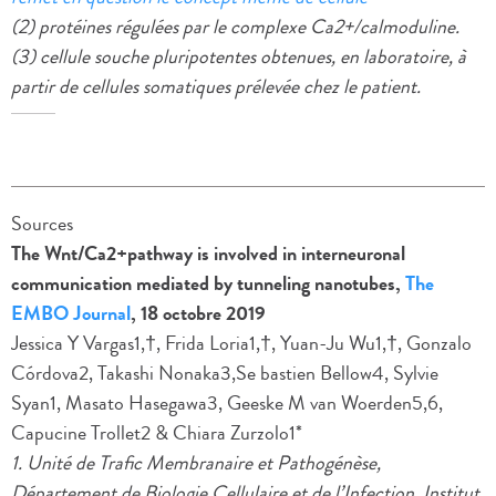
(2) protéines régulées par le complexe Ca2+/calmoduline.
(3) cellule souche pluripotentes obtenues, en laboratoire, à
partir de cellules somatiques prélevée chez le patient.
Sources
The Wnt/Ca2+pathway is involved in interneuronal
communication mediated by tunneling nanotubes,
The
EMBO Journal
, 18 octobre 2019
Jessica Y Vargas1,†, Frida Loria1,†, Yuan-Ju Wu1,†, Gonzalo
Córdova2, Takashi Nonaka3,Se bastien Bellow4, Sylvie
Syan1, Masato Hasegawa3, Geeske M van Woerden5,6,
Capucine Trollet2 & Chiara Zurzolo1*
1. Unité de Trafic Membranaire et Pathogénèse,
Département de Biologie Cellulaire et de l’Infection, Institut