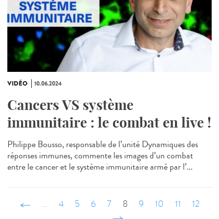
VIDÉO
10.06.2024
Cancers VS système
immunitaire : le combat en live !
Philippe Bousso, responsable de l’unité Dynamiques des
réponses immunes, commente les images d’un combat
entre le cancer et le système immunitaire armé par l’...
‹ précédent
…
4
5
6
7
8
9
10
11
12
…
suivant ›