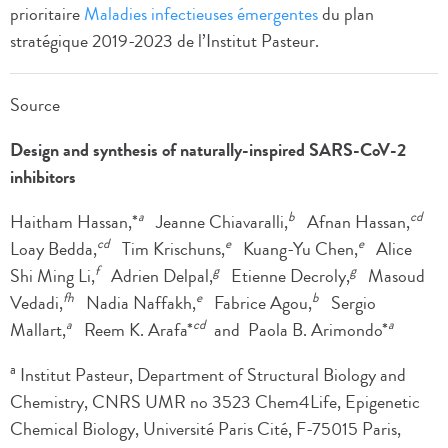
prioritaire
Maladies infectieuses émergentes
du plan
stratégique 2019-2023 de l’Institut Pasteur.
Source
Design and synthesis of naturally-inspired SARS-CoV-2
inhibitors
a
b
cd
Haitham Hassan,*
Jeanne Chiavaralli,
Afnan Hassan,
cd
e
e
Loay Bedda,
Tim Krischuns,
Kuang-Yu Chen,
Alice
f
g
g
Shi Ming Li,
Adrien Delpal,
Etienne Decroly,
Masoud
fh
e
b
Vedadi,
Nadia Naffakh,
Fabrice Agou,
Sergio
a
cd
a
Mallart,
Reem K. Arafa*
and Paola B. Arimondo*
a
Institut Pasteur, Department of Structural Biology and
Chemistry, CNRS UMR no 3523 Chem4Life, Epigenetic
Chemical Biology, Université Paris Cité, F-75015 Paris,