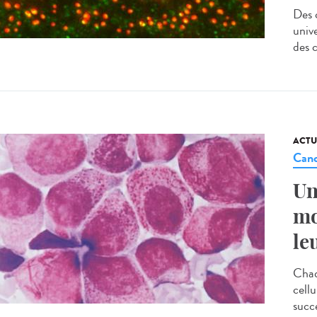
Des 
univ
des c
ACTU
Canc
Un
mo
le
Chaq
cell
succe