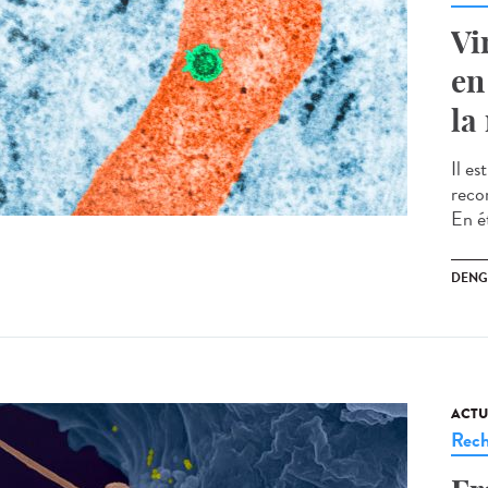
Vi
en
la
Il e
reco
En é
DENG
ACTU
Rech