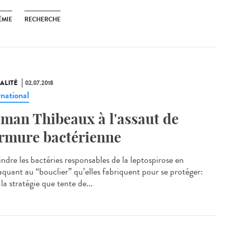
ÉMIE
RECHERCHE
ALITÉ
02.07.2018
rnational
man Thibeaux à l'assaut de
armure bactérienne
indre les bactéries responsables de la leptospirose en
taquant au “bouclier” qu’elles fabriquent pour se protéger:
 la stratégie que tente de...