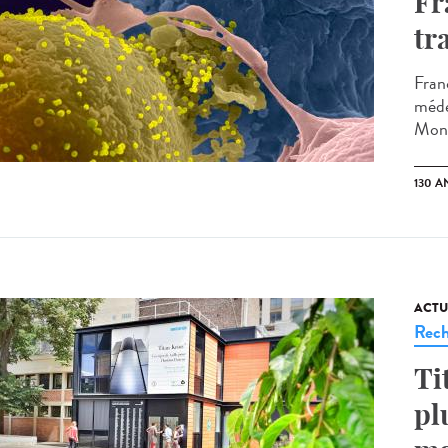
Fr
tr
Fran
méde
Monta
130 A
ACTU
Rech
Ti
pl