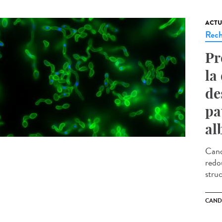
ACTU
Rech
Pr
la
de
pa
al
Cand
redo
stru
CAND