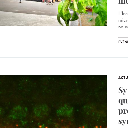
mo
L’Ins
micr
nouv
ÉVÉN
ACTU
Sy
qu
pr
sy