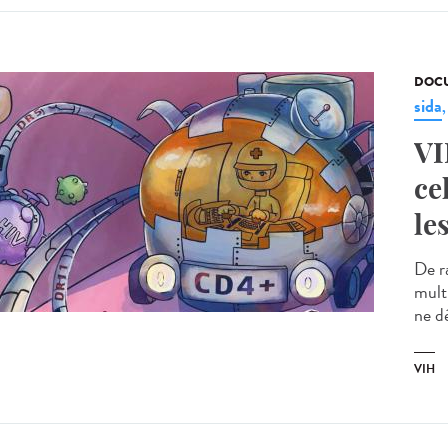
DOCU
sida
VI
ce
le
De r
multi
ne dé
VIH