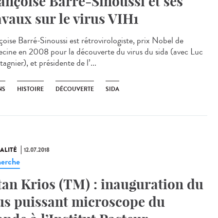
ançoise Barré-Sinoussi et ses
avaux sur le virus VIH1
çoise Barré-Sinoussi est rétrovirologiste, prix Nobel de
cine en 2008 pour la découverte du virus du sida (avec Luc
gnier), et présidente de l’...
NS
HISTOIRE
DÉCOUVERTE
SIDA
ALITÉ
12.07.2018
erche
tan Krios (TM) : inauguration du
us puissant microscope du