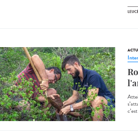
LEUC
ACTU
Inte
Ro
l'
Atte
s’at
c’est