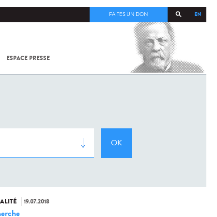
EN
FAITES UN DON
ESPACE PRESSE
TOUT SUR
SARS-
COV-2 /
COVID-19
À
L'INSTITUT
PASTEUR
ALITÉ
19.07.2018
erche