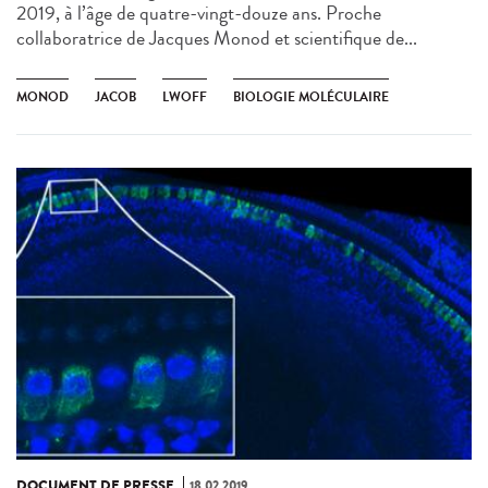
2019, à l’âge de quatre-vingt-douze ans. Proche
collaboratrice de Jacques Monod et scientifique de...
MONOD
JACOB
LWOFF
BIOLOGIE MOLÉCULAIRE
DOCUMENT DE PRESSE
18.02.2019