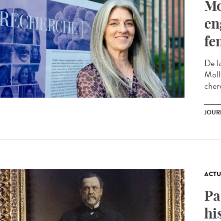
Mo
en
fe
De la
Moll
cherc
JOUR
ACTU
Pa
hi