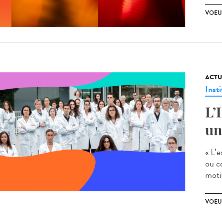
VOEU
ACTU
Insti
L’
un
« L’
ou c
motiv
VOEU