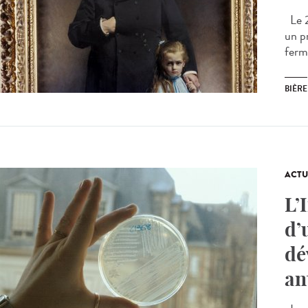
Le 2
un pr
ferm
BIÈRE
ACTU
L’
d’
dé
an