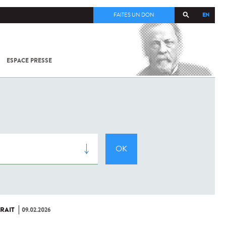
EN
FAITES UN DON
ESPACE PRESSE
TOUT SUR
SARS-
COV-2 /
COVID-19
À
L'INSTITUT
PASTEUR
RAIT
09.02.2026