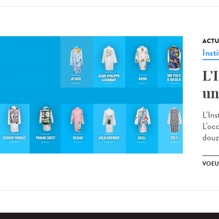
ACTU
Insti
L'
un
L'In
L'oc
douza
VOEU