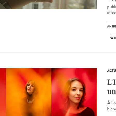
La r
publ
infec
ANTI
SCI
ACTU
L'
un
À l’o
blan