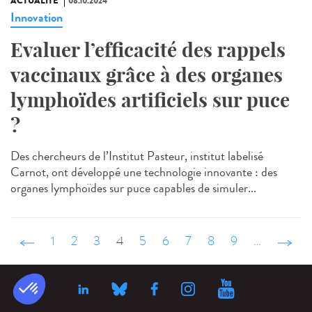
ACTUALITÉ
08.10.2024
Innovation
Evaluer l’efficacité des rappels
vaccinaux grâce à des organes
lymphoïdes artificiels sur puce
?
Des chercheurs de l’Institut Pasteur, institut labelisé
Carnot, ont développé une technologie innovante : des
organes lymphoïdes sur puce capables de simuler...
‹ précédent
1
2
3
4
5
6
7
8
9
…
suivant