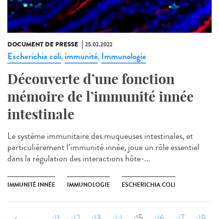
DOCUMENT DE PRESSE
25.02.2022
Escherichia coli
immunité
Immunologie
,
,
Découverte d’une fonction
mémoire de l’immunité innée
intestinale
Le système immunitaire des muqueuses intestinales, et
particulièrement l’immunité innée, joue un rôle essentiel
dans la régulation des interactions hôte-...
IMMUNITÉ INNÉE
IMMUNOLOGIE
ESCHERICHIA COLI
‹ précédent
…
41
42
43
44
45
46
47
48