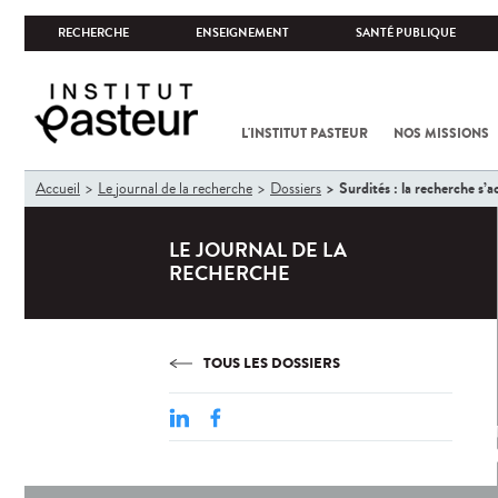
RECHERCHE
ENSEIGNEMENT
SANTÉ PUBLIQUE
L'INSTITUT PASTEUR
NOS MISSIONS
Vous
Surdités : la recherche s’a
Accueil
Le journal de la recherche
Dossiers
êtes
ici
LE JOURNAL DE LA
RECHERCHE
TOUS LES DOSSIERS
S