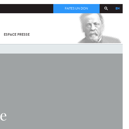
EN
FAITES UN DON
ESPACE PRESSE
TOUT SUR
SARS-
COV-2 /
COVID-19
À
L'INSTITUT
PASTEUR
he