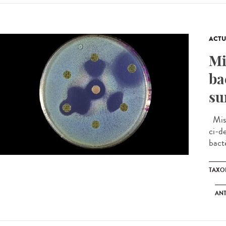
ACTU
Mi
ba
su
Mise
ci-d
bact
TAXO
ANT