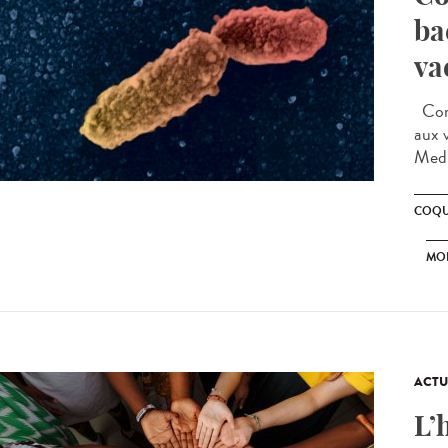
ba
va
Comm
aux 
Medi
COQU
MO
ACTU
L’