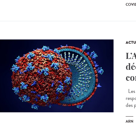
COVID
ACTU
L’
dé
co
Les 
resp
des 
ARN