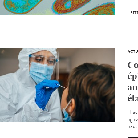
LIST
ACTU
Co
ép
an
ét
Face
ligne
haut 