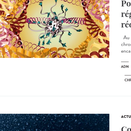
Po
ré
ré
Au s
chro
encap
ADN
CH
ACTU
Co