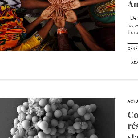
Am
De n
les 
Euro
GÉNÉ
AD
ACTU
Co
ré
st