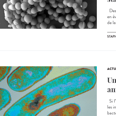
Des 
en é
de la
STAP
ACTU
Un
an
Si l
les 
bact