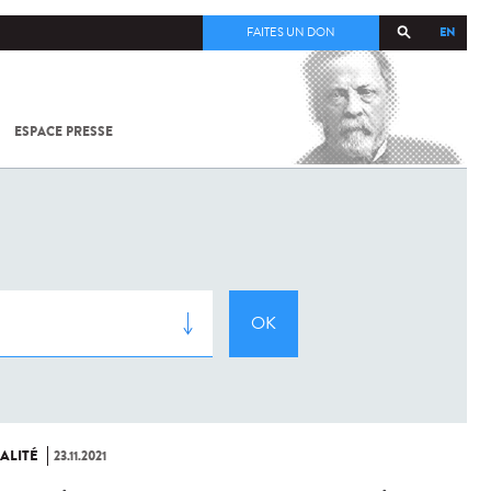
EN
FAITES UN DON
ESPACE PRESSE
TOUT SUR
SARS-
COV-2 /
COVID-19
À
L'INSTITUT
PASTEUR
ALITÉ
23.11.2021