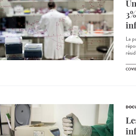
Un
3%
in
La p
répo
rési
COVID
DOCU
Le
in