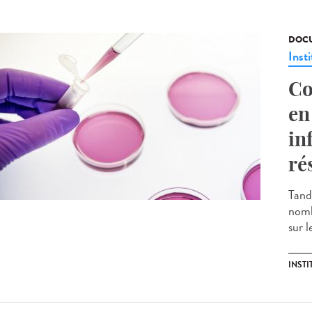
DOCU
Insti
Co
en
in
ré
Tand
nomb
sur l
INST