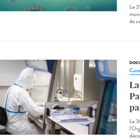
Le 3
mond
de c
DOCU
Coro
La
Pa
pa
Le 3
l'Or
déco