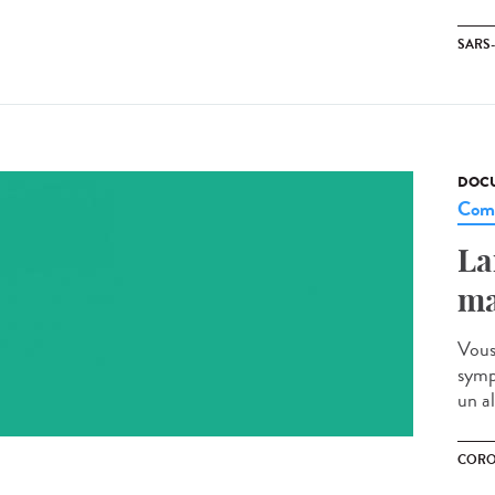
SARS
DOCU
Comm
La
ma
Vous
symp
un a
CORO