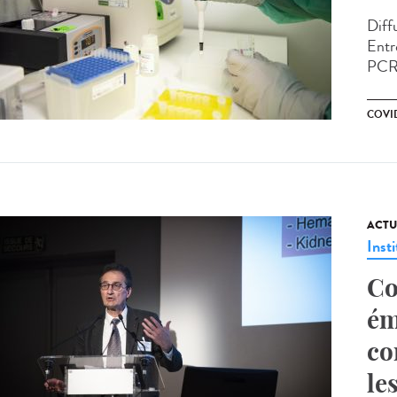
Diffu
Entr
PCR 
COVID
ACTU
Insti
Co
ém
co
le