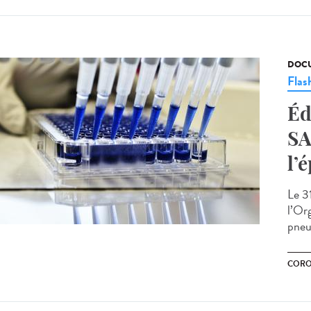
DOCU
Flas
Éd
SA
l’
Le 3
l’Or
pneu
CORO