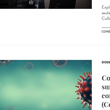
Expl
seule
Coll
COVID
DOSS
Co
su
co
(C