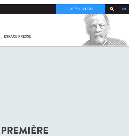
EN
FAITES UN DON
ESPACE PRESSE
TOUT SUR
SARS-
COV-2 /
COVID-19
À
L'INSTITUT
PASTEUR
 PREMIÈRE