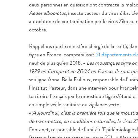
deux personnes en question ont contracté la maladi
Aedes albopictus
, insecte vecteur du virus Zika. 
autochtone de contamination par le virus Zika au m
octobre.
Rappelons que le ministère chargé de la santé, dan
tigre en France, comptabilisait
51 départements cla
neuf de plus qu’en 2018. «
Les moustiques tigre ont
1979 en Europe et en 2004 en France. Ils sont quas
souligne Anna-Bella Failloux, responsable de l’unit
l’Institut Pasteur, dans une interview pour FranceIn
territoire français par le moustique tigre s’étend et
en simple veille sanitaire ou vigilance verte.
«
Aujourd’hui, c’est la première fois que le moustiq
de transmettre, en conditions naturelles, le virus Z
Fontanet, responsable de l’unité d’Epidémiologie d
Pasteur, lors de son interview pour RTL. «
Nous sav