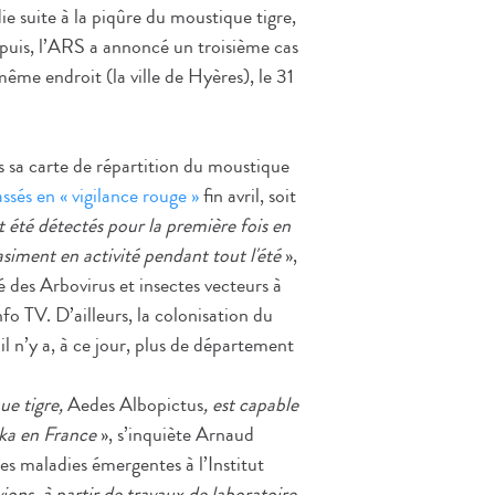
e suite à la piqûre du moustique tigre,
Depuis, l’ARS a annoncé un troisième cas
ême endroit (la ville de Hyères), le 31
s sa carte de répartition du moustique
ssés en « vigilance rouge »
fin avril, soit
 été détectés pour la première fois en
iment en activité pendant tout l'été
»,
é des Arbovirus et insectes vecteurs à
fo TV. D’ailleurs, la colonisation du
 il n’y a, à ce jour, plus de département
ue tigre,
Aedes Albopictus
, est capable
ika en France
», s’inquiète Arnaud
es maladies émergentes à l’Institut
ions, à partir de travaux de laboratoire,