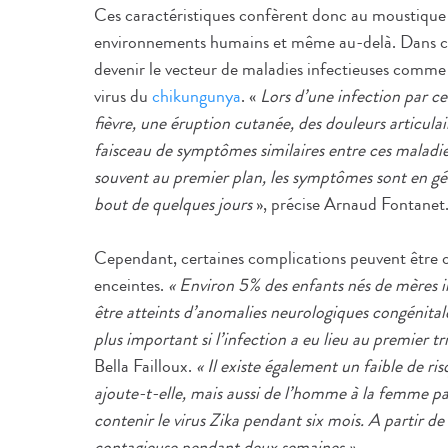
Ces caractéristiques confèrent donc au moustique ti
environnements humains et même au-delà. Dans c
devenir le vecteur de maladies infectieuses comm
virus du
chikungunya
. «
Lors d’une infection par c
fièvre, une éruption cutanée, des douleurs articulair
faisceau de symptômes similaires entre ces maladi
souvent au premier plan, les symptômes sont en gén
bout de quelques jours
», précise Arnaud Fontanet
Cependant, certaines complications peuvent être o
enceintes.
« Environ 5% des enfants nés de mères i
être atteints d’anomalies neurologiques congénital
plus important si l’infection a eu lieu au premier tr
Bella Failloux.
« Il existe également un faible de ri
ajoute-t-elle, mais aussi de l’homme à la femme pa
contenir le virus Zika pendant six mois. A partir de 
contagieuse pendant deux semaines ».