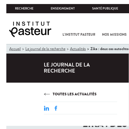
RECHERCHE
ENSEIGNEMENT
SANTÉ PUBLIQUE
L'INSTITUT PASTEUR
NOS MISSIONS
Vous
Zika : deux cas autochto
Accueil
Le journal de la recherche
Actualités
êtes
ici
LE JOURNAL DE LA
RECHERCHE
TOUTES LES ACTUALITÉS
ZIKA : D