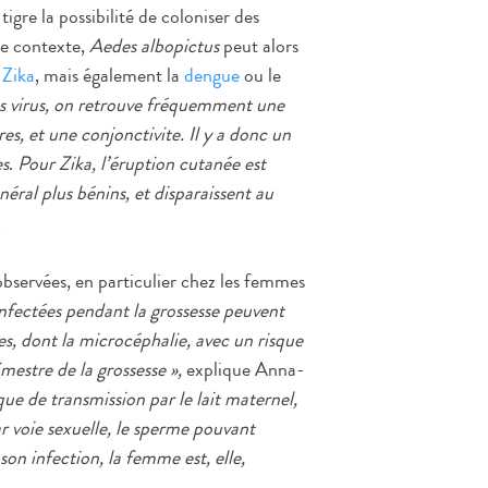
gre la possibilité de coloniser des
e contexte,
Aedes albopictus
peut alors
e
Zika
, mais également la
dengue
ou le
es virus, on retrouve fréquemment une
es, et une conjonctivite. Il y a donc un
es
.
Pour Zika, l’éruption cutanée est
éral plus bénins, et disparaissent au
.
bservées, en particulier chez les femmes
nfectées pendant la grossesse peuvent
es, dont la microcéphalie, avec un risque
imestre de la grossesse »,
explique Anna-
sque de transmission par le lait maternel,
r voie sexuelle, le sperme pouvant
son infection, la femme est, elle,