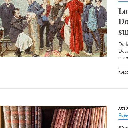
Lo
Do
su
Du l
Docu
et c
ÉMIS
ACTU
Evé