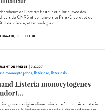
dinateur
hercheurs de l’Institut Pasteur et d’Inria, avec des
cheurs du CNRS et de l’université Paris-Diderot et de
titut de science, et technologie d’...
NFORMATIQUE
CELLULE
MENT DE PRESSE
01.12.2017
eria monocytogenes
listériose
listeriosis
,
,
and Listeria monocytogenes
endort…
tion grave, d'origine alimentaire, due à la bactérie Listeria
cytogenes, la listériose est associée à des manifestations