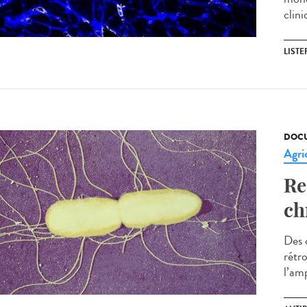
clini
LISTE
DOCU
Agri
Re
ch
Des c
rétr
l’amp