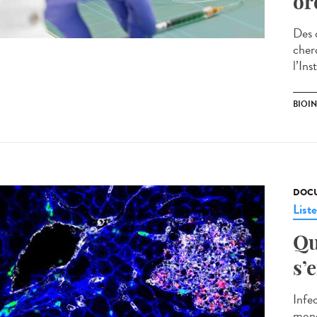
or
Des c
cher
l’Ins
BIOI
DOCU
List
Qu
s’
Infec
mono