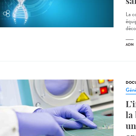
sa
La c
équi
déco
ADN
DOCU
Géné
L’
la
un