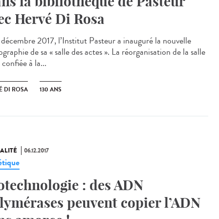
ns la bibliothèque de Pasteur
ec Hervé Di Rosa
 décembre 2017, l’Institut Pasteur a inauguré la nouvelle
graphie de sa « salle des actes ». La réorganisation de la salle
 confiée à la...
É DI ROSA
130 ANS
ALITÉ
06.12.2017
tique
otechnologie : des ADN
lymérases peuvent copier l’ADN