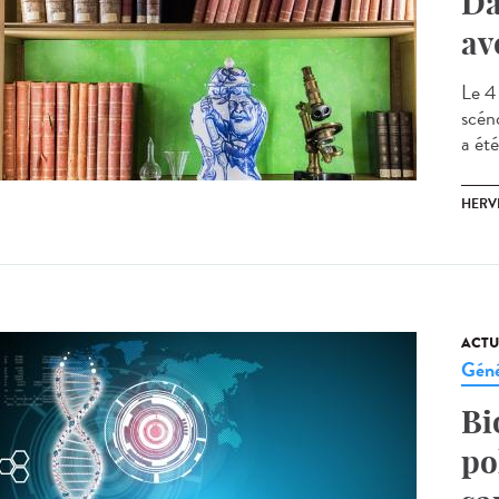
Da
av
Le 4
scéno
a été
HERV
ACTU
Géné
Bi
po