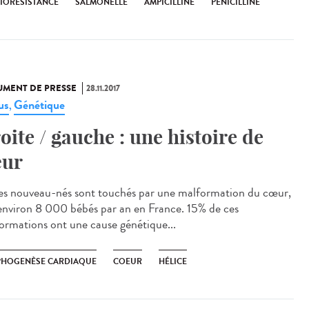
BIORÉSISTANCE
SALMONELLE
AMPICILLINE
PÉNICILLINE
MENT DE PRESSE
28.11.2017
us
Génétique
,
oite / gauche : une histoire de
ur
es nouveau-nés sont touchés par une malformation du cœur,
 environ 8 000 bébés par an en France. 15% de ces
ormations ont une cause génétique...
HOGENÈSE CARDIAQUE
COEUR
HÉLICE