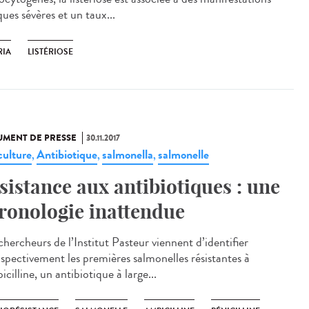
ques sévères et un taux...
RIA
LISTÉRIOSE
MENT DE PRESSE
30.11.2017
culture
Antibiotique
salmonella
salmonelle
,
,
,
sistance aux antibiotiques : une
ronologie inattendue
hercheurs de l’Institut Pasteur viennent d’identifier
ospectivement les premières salmonelles résistantes à
icilline, un antibiotique à large...