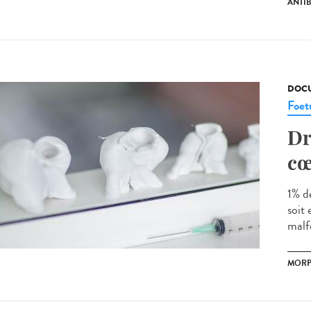
ANTI
DOCU
Foet
Dr
cœ
1% d
soit
malf
MORP