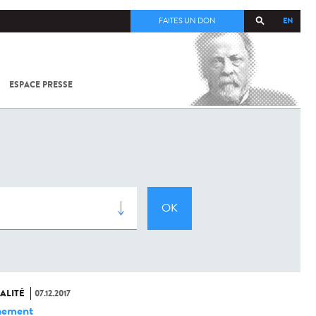
EN
FAITES UN DON
ESPACE PRESSE
TOUT SUR
SARS-
COV-2 /
COVID-19
À
L'INSTITUT
PASTEUR
ALITÉ
07.12.2017
nement