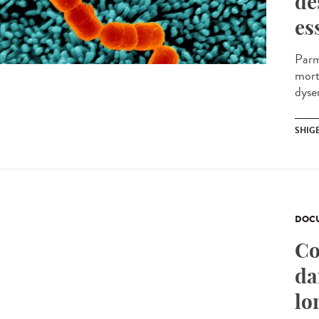
de
es
Parm
mort
dysen
SHIG
DOCU
Co
da
lo