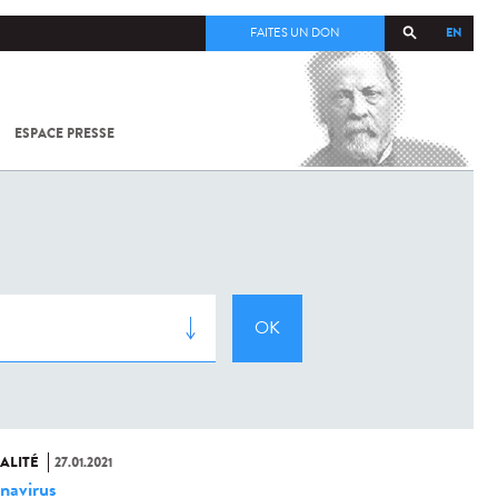
EN
FAITES UN DON
ESPACE PRESSE
TOUT SUR
SARS-
COV-2 /
COVID-19
À
L'INSTITUT
PASTEUR
ALITÉ
27.01.2021
navirus