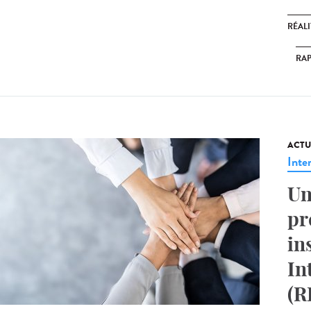
RÉALI
RA
ACTU
Inte
Un
pr
in
In
(R