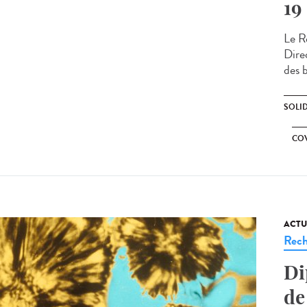
19
Le Ré
Direc
des b
SOLI
CO
ACTU
Rech
Di
de