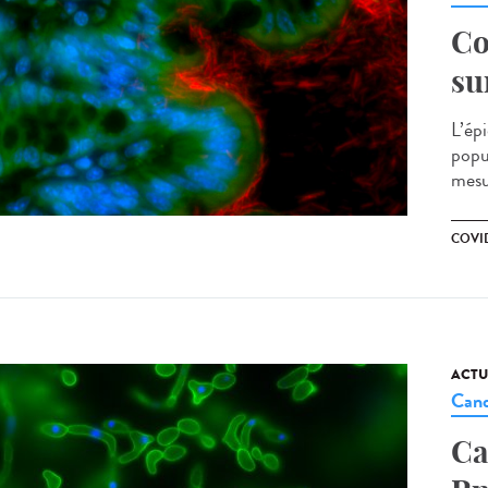
Co
su
L’ép
popul
mesu
COVID
ACTU
Cand
Ca