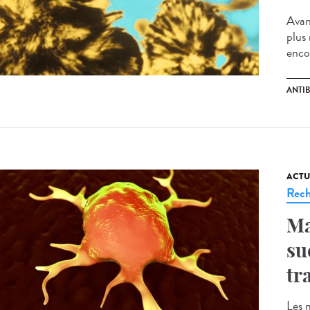
Avant
plus
enco
ANTI
ACTU
Rech
Ma
su
tr
Les 