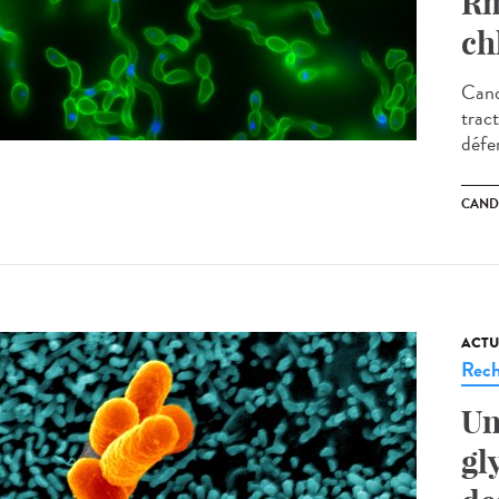
Rm
ch
Cand
tract
défe
CAND
ACTU
Rech
Un
gl