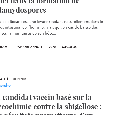
e1 dans la formation de
lamydospores
ida albicans est une levure résidant naturellement dans le
us intestinal de l’homme, mais qui, en cas de baisse des
nses immunitaires de son hôte...
IDOSE
RAPPORT ANNUEL
2020
MYCOLOGIE
ALITÉ
20.01.2021
erche
 candidat vaccin basé sur la
ycochimie contre la shigellose :