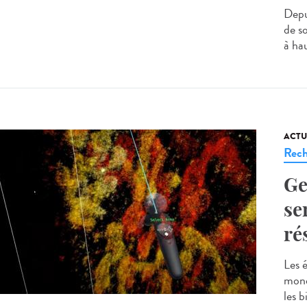
Depu
de s
à hau
ACTU
Rech
Ge
se
ré
Les 
mond
les b