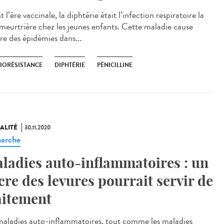
 l’ère vaccinale, la diphtérie était l’infection respiratoire la
 meurtrière chez les jeunes enfants. Cette maladie cause
re des épidémies dans...
BIORÉSISTANCE
DIPHTÉRIE
PÉNICILLINE
ALITÉ
30.11.2020
erche
ladies auto-inflammatoires : un
cre des levures pourrait servir de
aitement
maladies auto-inflammatoires, tout comme les maladies