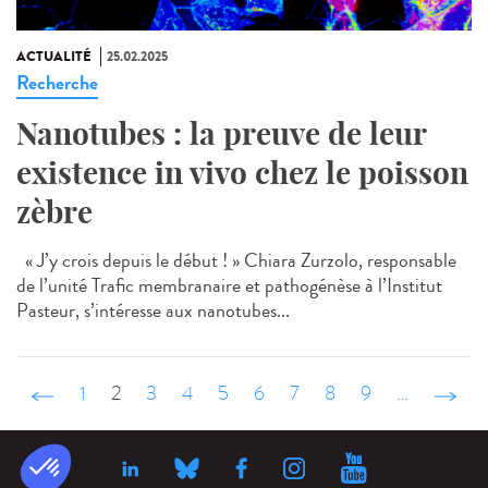
ACTUALITÉ
25.02.2025
Recherche
Nanotubes : la preuve de leur
existence in vivo chez le poisson
zèbre
« J’y crois depuis le début ! » Chiara Zurzolo, responsable
de l’unité Trafic membranaire et pathogénèse à l’Institut
Pasteur, s’intéresse aux nanotubes...
‹ précédent
1
2
3
4
5
6
7
8
9
…
suivant