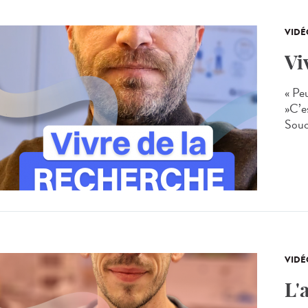
VIDÉ
Vi
« Pe
»C’e
Souc
VIDÉ
L'