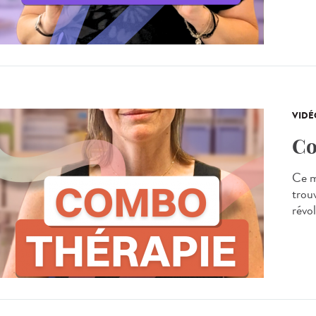
VIDÉ
Co
Ce m
trou
révo