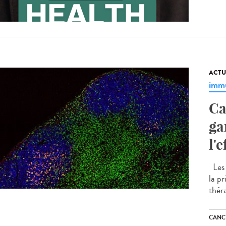
ACTU
immu
Ca
ga
l'
Les 
la p
thér
CANC