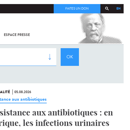
EN
FAITES UN DON
ESPACE PRESSE
TOUT SUR
SARS-
COV-2 /
COVID-19
À
L'INSTITUT
PASTEUR
ALITÉ
05.08.2026
stance aux antibiotiques
sistance aux antibiotiques : en
rique, les infections urinaires