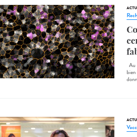
ACTU
Rech
Co
ce
fa
Au s
bien 
donne
ACTU
Vacc