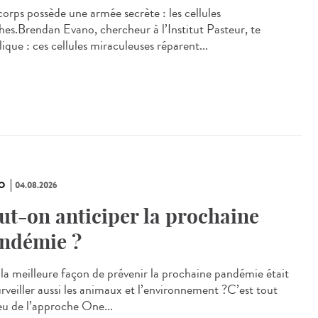
corps possède une armée secrète : les cellules
hes.Brendan Evano, chercheur à l’Institut Pasteur, te
lique : ces cellules miraculeuses réparent...
O
04.08.2026
ut-on anticiper la prochaine
ndémie ?
i la meilleure façon de prévenir la prochaine pandémie était
urveiller aussi les animaux et l’environnement ?C’est tout
jeu de l’approche One...