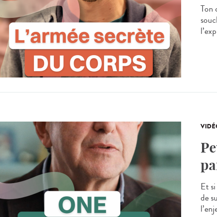
Ton 
souc
l’exp
VIDÉ
Pe
pa
Et s
de s
l’en