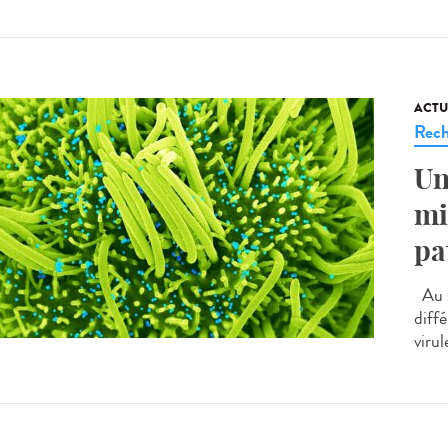
ACTU
Rech
Un
mi
pa
Au s
diff
virul