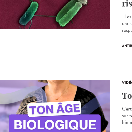
ri
Les i
dans
respo
ANTI
VIDÉ
To
Certa
sur 
biolo