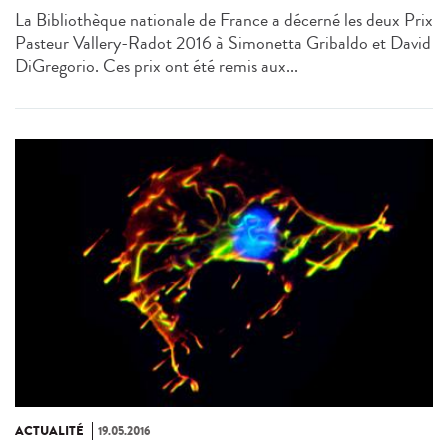
La Bibliothèque nationale de France a décerné les deux Prix
Pasteur Vallery-Radot 2016 à Simonetta Gribaldo et David
DiGregorio. Ces prix ont été remis aux...
ACTUALITÉ
19.05.2016