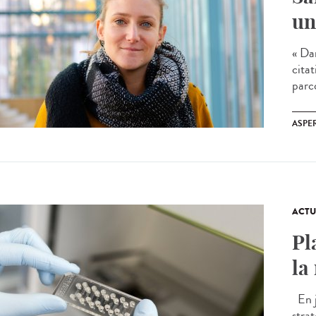
un
« Dan
cita
parc
ASPE
ACTU
Pl
la
En j
stra