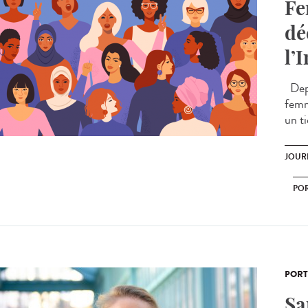
Fe
dé
l’
Depu
femm
un t
JOURN
POR
PORT
Sa