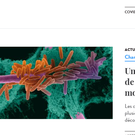
COVI
ACTU
Cha
Un
de
mo
Les 
plusi
déco