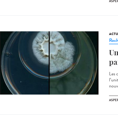
ASPE
ACTU
Rech
Un
pa
Les 
l’uni
nouv
ASPE