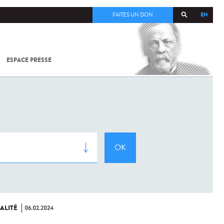
EN
FAITES UN DON
ESPACE PRESSE
TOUT SUR
SARS-
COV-2 /
COVID-19
À
L'INSTITUT
PASTEUR
ALITÉ
06.02.2024