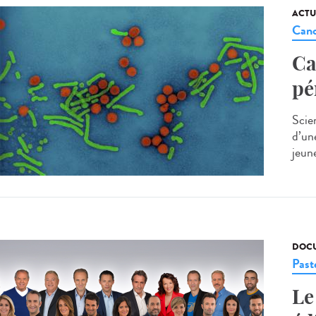
ACTU
Canc
Ca
pé
Scie
d’un
jeune
DOCU
Past
Le