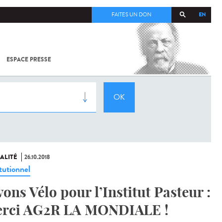
EN
FAITES UN DON
ESPACE PRESSE
TOUT SUR
SARS-
COV-2 /
COVID-19
À
L'INSTITUT
PASTEUR
ALITÉ
26.10.2018
tutionnel
vons Vélo pour l’Institut Pasteur :
rci AG2R LA MONDIALE !