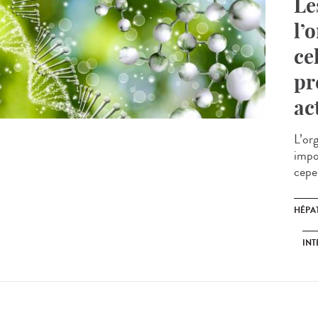
Le
l’
ce
pr
ac
L’or
impo
cepen
HÉPAT
INT