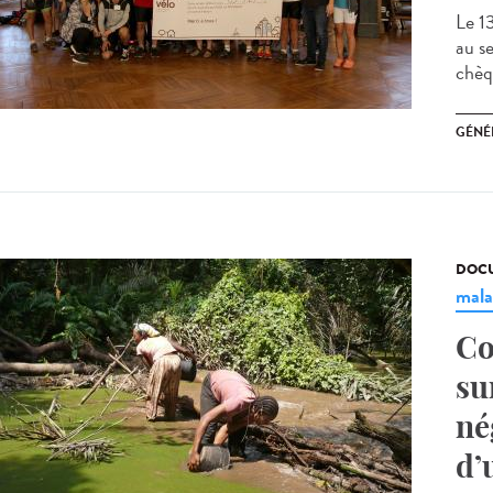
Le 13
au s
chèq
GÉNÉ
DOCU
mala
Co
su
né
d’