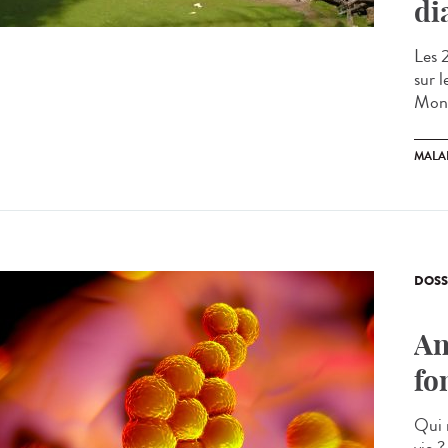
di
Les 
sur 
Mont
MALA
DOSS
An
fo
Qui 