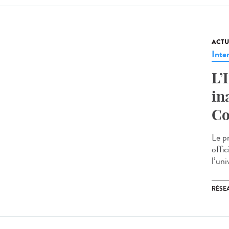
ACTU
Inte
L’
in
Co
Le p
offi
l’un
RÉSEA