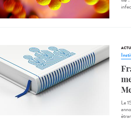
vie 
infec
ACTU
Insti
Fr
me
Me
Le 1
anno
étra