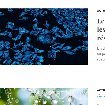
ACTU
Le
le
ré
En d
au p
spati
ACTU
virus