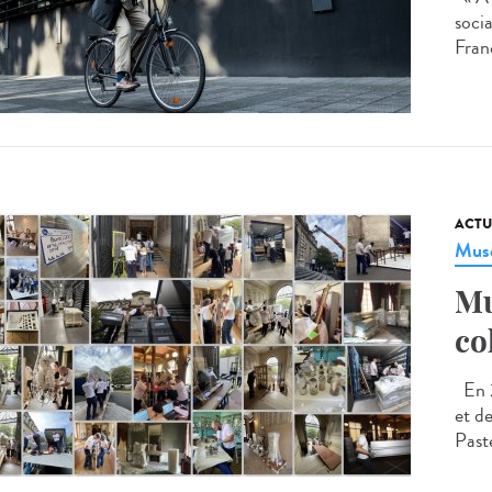
soci
Fran
ACTU
Musé
Mu
co
En 2
et d
Paste