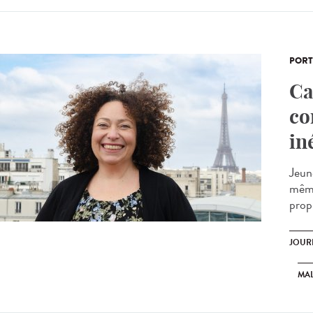
PORT
Ca
co
in
Jeun
même
propr
JOUR
MAL