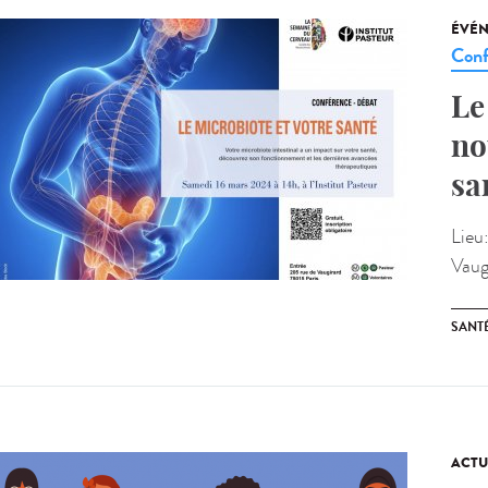
ÉVÉ
Conf
Le
no
sa
Lieu
Vaug
SANT
ACTU