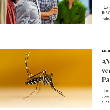
Le g
1h30
indis
ACTU
AM
ve
Pa
Les 
cons
elles