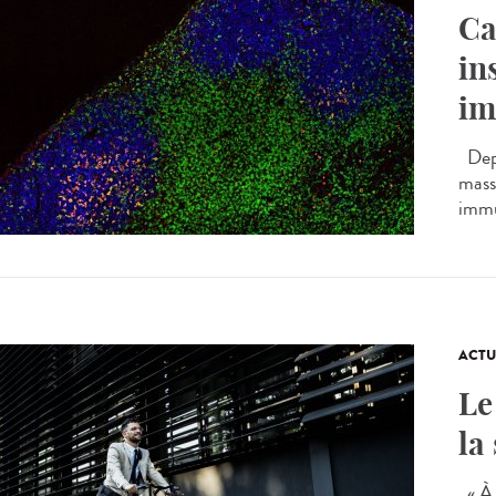
Ca
in
im
Depu
massi
immu
ACTU
Le
la
« À 