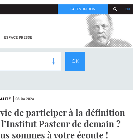
EN
FAITES UN DON
ESPACE PRESSE
TOUT SUR
SARS-
COV-2 /
COVID-19
À
L'INSTITUT
PASTEUR
ALITÉ
08.04.2024
vie de participer à la définition
 l’Institut Pasteur de demain ?
us sommes à votre écoute !