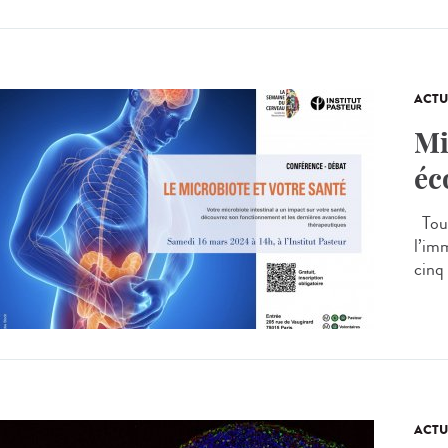
ACTU
Mi
éc
Tous
l’im
cinq 
ACTU