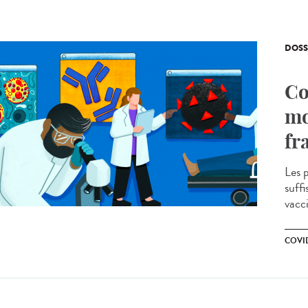
DOSS
Co
mo
fr
Les 
suff
vacci
COVID