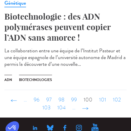
Génétique
Biotechnologie : des ADN
polymérases peuvent copier
l’ADN sans amorce !
La collaboration entre une équipe de l’Institut Pasteur et
une équipe espagnole de l’université autonome de Madrid a
permis la découverte d’une nouvelle...
ADN
BIOTECHNOLOGIES
‹ précédent
…
96
97
98
99
100
101
102
103
104
…
suivant ›