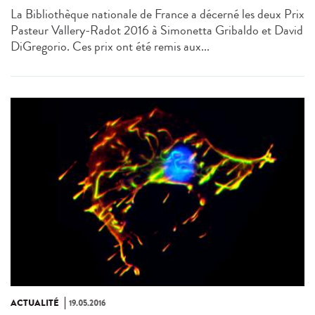
La Bibliothèque nationale de France a décerné les deux Prix
Pasteur Vallery-Radot 2016 à Simonetta Gribaldo et David
DiGregorio. Ces prix ont été remis aux...
ACTUALITÉ
19.05.2016