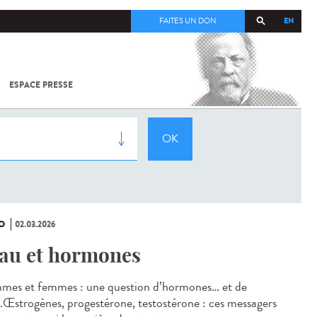
EN
FAITES UN DON
ESPACE PRESSE
TOUT SUR
SARS-
COV-2 /
COVID-19
À
L'INSTITUT
PASTEUR
O
02.03.2026
au et hormones
es et femmes : une question d’hormones… et de
.Œstrogènes, progestérone, testostérone : ces messagers