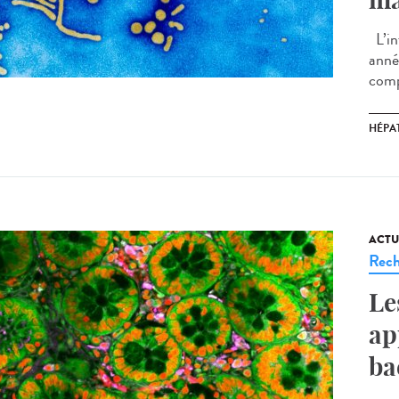
L’in
anné
comp
HÉPAT
ACTU
Rech
Le
ap
ba