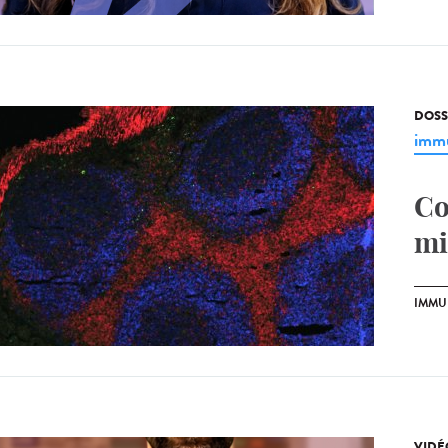
DOSS
immu
Co
mi
IMMU
VIDÉ