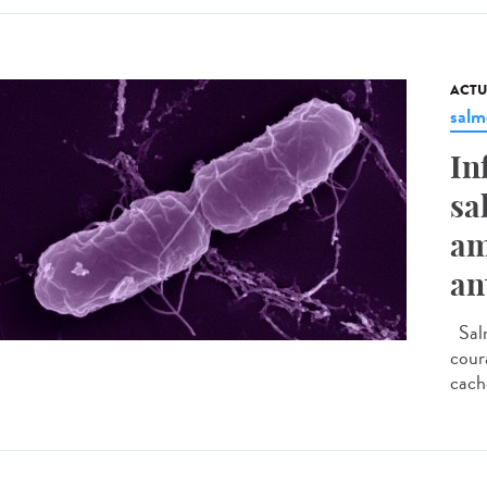
ACTU
salm
In
sa
am
an
Salm
coura
cache