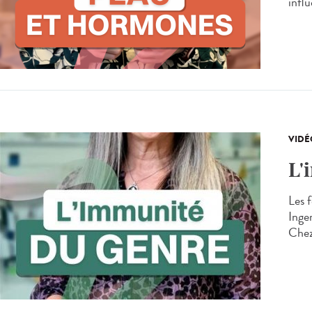
infl
VIDÉ
L'
Les 
Inger
Chez