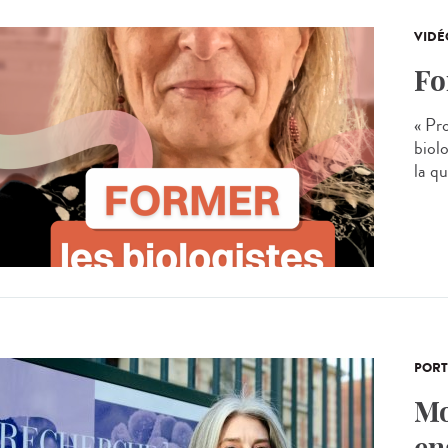
VIDÉ
Fo
« Pr
biolo
la q
PORT
Mo
en