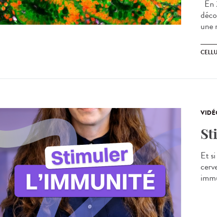
En 2
déco
une 
CELL
VIDÉ
St
Et s
cerv
immu