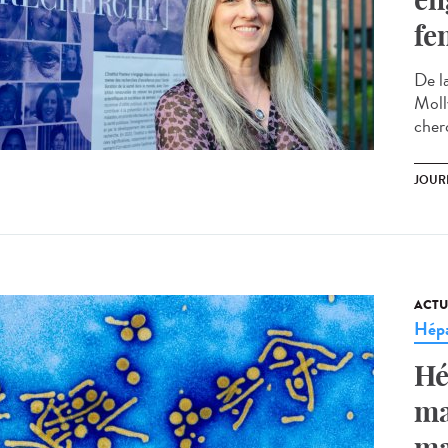
fe
De la
Moll
cherc
JOUR
ACTU
Hépa
Hé
ma
ma