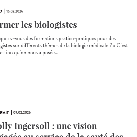
O
16.02.2026
rmer les biologistes
oposez‑vous des formations pratico‑pratiques pour des
gistes sur différents thèmes de la biologie médicale ? » C’est
uestion qu’on nous a posée...
RAIT
09.02.2026
lly Ingersoll : une vision
gagée au service de la santé des