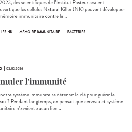
023, des scientifiques de l’Institut Pasteur avaient
uvert que les cellules Natural Killer (NK) peuvent développer
mémoire immunitaire contre la...
ULES NK
MÉMOIRE IMMUNITAIRE
BACTÉRIES
O
02.02.2026
imuler l'immunité
i notre système immunitaire détenait la clé pour guérir le
eau ? Pendant longtemps, on pensait que cerveau et système
nitaire n’avaient aucun lien...