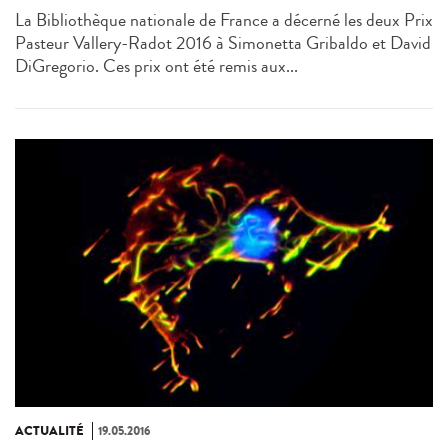
La Bibliothèque nationale de France a décerné les deux Prix
Pasteur Vallery-Radot 2016 à Simonetta Gribaldo et David
DiGregorio. Ces prix ont été remis aux...
ACTUALITÉ
19.05.2016