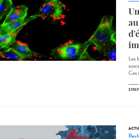
Un
au
d'
im
Les 
susc
Ces 
STRE
ACTU
Rech