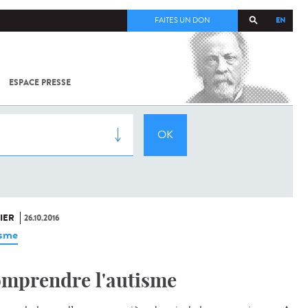
EN
FAITES UN DON
ESPACE PRESSE
TOUT SUR
SARS-
COV-2 /
COVID-19
À
L'INSTITUT
PASTEUR
IER
26.10.2016
isme
mprendre l'autisme