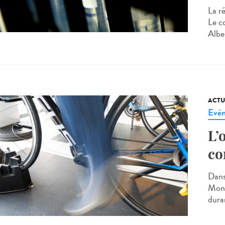
La ré
Le c
Albe
ACTU
Evé
L’
co
Dans
Mondi
duran