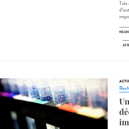
Très
d’au
impo
NEAN
AFR
ACTU
Rech
Un
dé
im