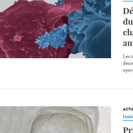
Dé
du
ch
au
Les 
deux
ayant
ACTU
Insti
Pr