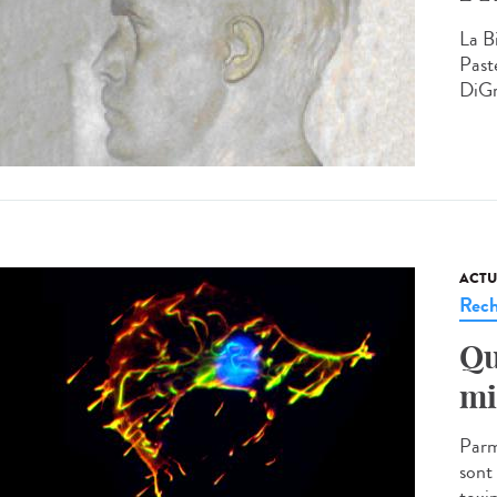
La B
Past
DiGr
ACTU
Rech
Qu
mi
Parmi
sont 