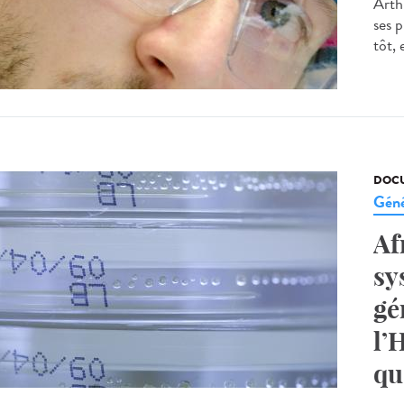
Arth
ses p
tôt, 
DOCU
Géné
Af
sy
gé
l’
qu