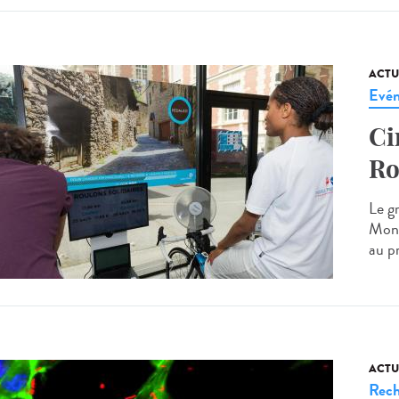
ACTU
Evé
Ci
Ro
Le g
Mond
au pr
ACTU
Rech