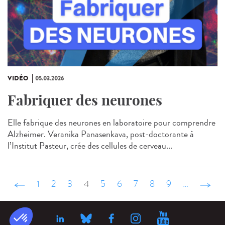
VIDÉO
05.03.2026
Fabriquer des neurones
Elle fabrique des neurones en laboratoire pour comprendre
Alzheimer. Veranika Panasenkava, post-doctorante à
l’Institut Pasteur, crée des cellules de cerveau...
‹ précédent
1
2
3
4
5
6
7
8
9
…
suivant