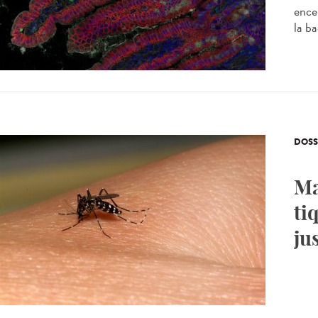
ence
la ba
DOSS
Ma
ti
ju