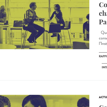
Co
ch
Pa
Quel
cons
l’Ins
RAPP
INT
ACTU