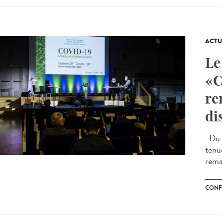
ACTU
Le
«C
re
di
Du m
tenu
remai
CONF