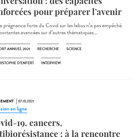
nversation : des capacités
nforcées pour préparer l’avenir
régnance forte du Covid sur les labos n’a pas empêché
portantes avancées sur d’autres thématiques...
ORT ANNUEL 2021
RECHERCHE
SCIENCE
ISTOPHE D’ENFERT
INTERVIEW
NEMENT
07.10.2021
sion en ligne
vid-19, cancers,
tibiorésistance : à la rencontre