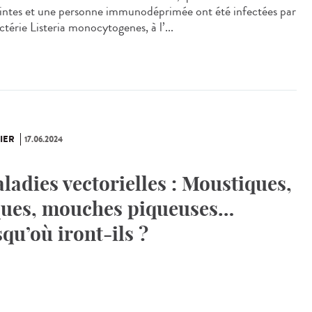
intes et une personne immunodéprimée ont été infectées par
ctérie Listeria monocytogenes, à l’...
IER
17.06.2024
ladies vectorielles : Moustiques,
ques, mouches piqueuses…
squ’où iront-ils ?