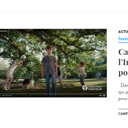
ACTU
Insti
Ca
l’
po
Dans
qui p
pour 
CAMP