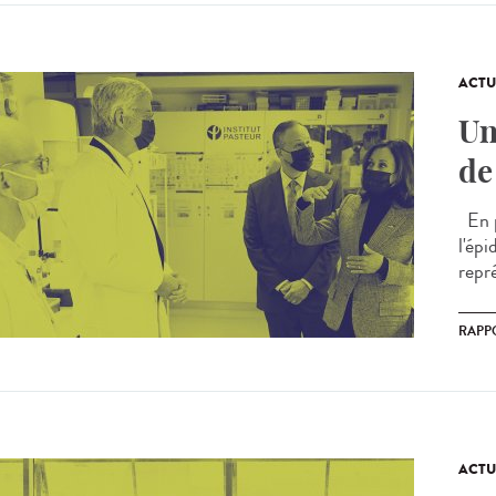
ACTU
Un
de
En p
l'ép
repr
RAPP
ACTU