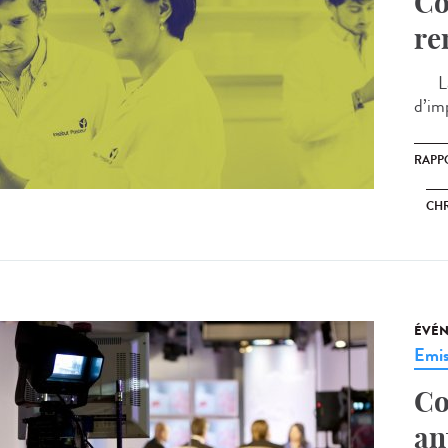
Co
re
La p
d’im
RAPP
CHR
ÉVÉ
Emis
Co
an