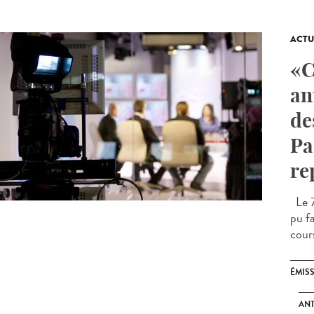
ACTU
«C
an
de
Pa
re
Le 7
pu fa
cours
ÉMIS
ANT