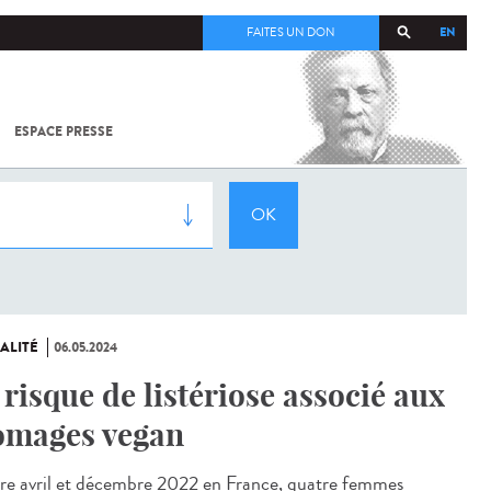
EN
FAITES UN DON
ESPACE PRESSE
TOUT SUR
SARS-
COV-2 /
COVID-19
À
L'INSTITUT
PASTEUR
ALITÉ
06.05.2024
 risque de listériose associé aux
omages vegan
e avril et décembre 2022 en France, quatre femmes