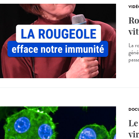
VIDÉ
Ro
vit
La r
génér
passa
DOCU
Le
vi