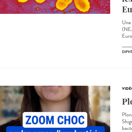
Eu
Une 
(NEJ
Euro
DIPHT
VIDÉ
Pl
Plon
Shig
bacté