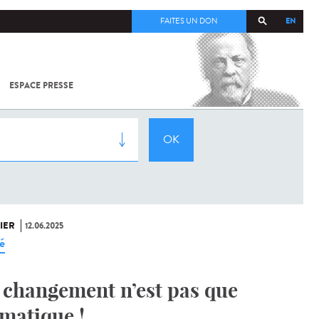
EN
FAITES UN DON
ESPACE PRESSE
TOUT SUR
SARS-
COV-2 /
COVID-19
À
L'INSTITUT
PASTEUR
IER
12.06.2025
é
 changement n’est pas que
imatique !