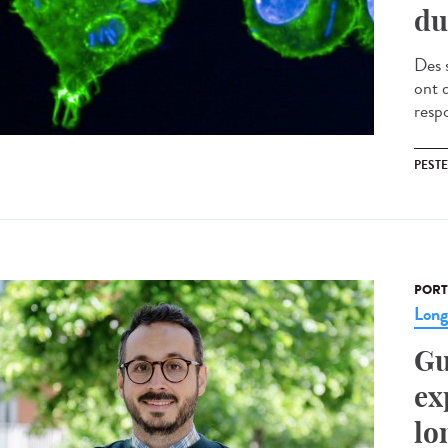
du
Des 
ont 
resp
PESTE
PORT
Lon
Gu
ex
lo