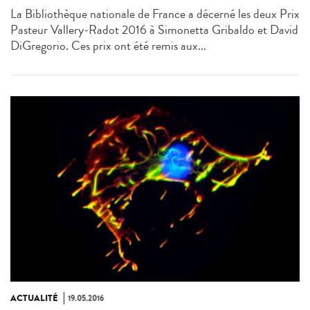
La Bibliothèque nationale de France a décerné les deux Prix
Pasteur Vallery-Radot 2016 à Simonetta Gribaldo et David
DiGregorio. Ces prix ont été remis aux...
ACTUALITÉ
19.05.2016