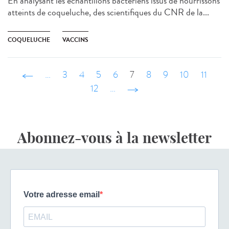
En analysant les échantillons bactériens issus de nourrissons
atteints de coqueluche, des scientifiques du CNR de la...
COQUELUCHE
VACCINS
‹ précédent
…
3
4
5
6
7
8
9
10
11
12
…
suivant ›
Abonnez-vous à la newsletter