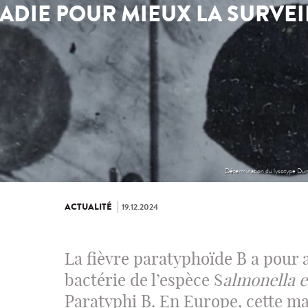
ADIE POUR MIEUX LA SURVEI
Détermination du lysotype Dund
ACTUALITÉ
19.12.2024
La fièvre paratyphoïde B a pour
bactérie de l’espèce S
almonella 
Paratyphi B. En Europe, cette ma