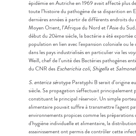
épidémie en Autriche en 1969 avait affecté plus 
toute l’histoire du pathogène de sa disparition en 
dernières années à partir de différents endroits 
Moyen Orient, l’Afrique du Nord et l’Asie du Sud.
début du 20ème siècle, la bactérie a été exportée
population en lien avec l'expansion coloniale ou l
dans les pays industrialisés en particulier via les vo
Weill, chef de l’unité des Bactéries pathogènes enté
du CNR des
Escherichia coli
,
Shigella
et
Salmonel
S. enterica sé
rotype Paratyphi B serait d’origine e
siècle. Sa propagation s'effectuait principalement p
constituant le principal réservoir. Un simple port
alimentaire pouvait suffire à transmettre l'agent
environnements propices comme les préparations c
d'hygiène individuelle et alimentaire, la distributi
assainissement ont permis de contrôler cette infe