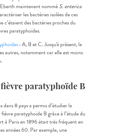
le d’Eberth maintenant nommé
S. enterica
actériser les bactéries isolées de ces
que c’étaient des bactéries proches du
èvres paratyphoïdes.
typhoïdes
: A, B et C. Jusqu'à présent, la
les autres, notamment car elle est moins
A.
a fièvre paratyphoïde B
s dans 8 pays a permis d’étudier la
 fièvre paratyphoïde B grâce à l’étude du
 à Paris en 1896 était très fréquent en
les années 60. Par exemple, une