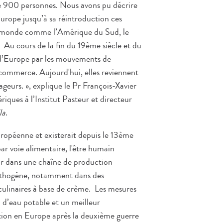
de 900 personnes. Nous avons pu décrire
Europe jusqu’à sa réintroduction ces
du monde comme l’Amérique du Sud, le
 Au cours de la fin du 19ème siècle et du
 d’Europe par les mouvements de
e commerce. Aujourd'hui, elles reviennent
yageurs. », explique le Pr François-Xavier
riques à l’Institut Pasteur et directeur
la
.
uropéenne et existerait depuis le 13ème
ar voie alimentaire, l'être humain
eur dans une chaîne de production
 pathogène, notamment dans des
ulinaires à base de crème. Les mesures
on d’eau potable et un meilleur
ction en Europe après la deuxième guerre