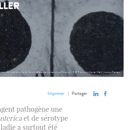
LLER
ee pour une souche de Salmonella enterica sérotype Paratyphi B © François-Xavier Weill, Institut Pasteur
Imprimer
Partager
|
 agent pathogène une
enterica
et de sérotype
ladie a surtout été