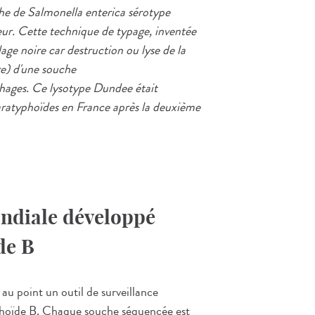
e de Salmonella enterica sérotype
eur. Cette technique de typage, inventée
lage noire car destruction ou lyse de la
re) d'une souche
phages. Ce lysotype Dundee était
aratyphoïdes en France après la deuxième
ondiale développé
de B
u point un outil de surveillance
yphoïde B. Chaque souche séquencée est