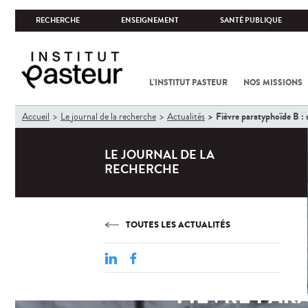
RECHERCHE
ENSEIGNEMENT
SANTÉ PUBLIQUE
L'INSTITUT PASTEUR
NOS MISSIONS
Vous
Fièvre paratyphoïde B : r
Accueil
Le journal de la recherche
Actualités
êtes
ici
LE JOURNAL DE LA
RECHERCHE
TOUTES LES ACTUALITÉS
FIÈVRE PARA