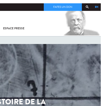
EN
FAITES UN DON
ESPACE PRESSE
TOUT SUR
SARS-
COV-2 /
COVID-19
À
L'INSTITUT
PASTEUR
STOIRE DE LA