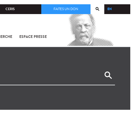
EN
CERIS
FAITES UN DON
HERCHE
ESPACE PRESSE
TOUT SUR
SARS-
COV-2 /
COVID-19
À
L'INSTITUT
PASTEUR