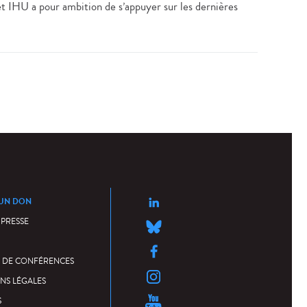
et IHU a pour ambition de s’appuyer sur les dernières
 ›
 UN DON
 PRESSE
 DE CONFÉRENCES
NS LÉGALES
S