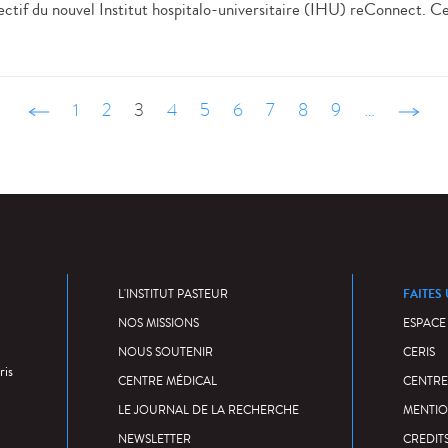
jectif du nouvel Institut hospitalo-universitaire (IHU) reConnect. C
‹ précédent
1
2
3
4
5
6
7
8
9
…
suivant
FAITES
L'INSTITUT PASTEUR
NOS MISSIONS
ESPACE
NOUS SOUTENIR
CERIS
ris
CENTRE MÉDICAL
CENTRE
LE JOURNAL DE LA RECHERCHE
MENTIO
NEWSLETTER
CREDIT