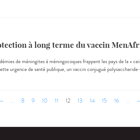
rotection à long terme du vaccin MenAfr
idémies de méningites à méningocoques frappent les pays de la « cein
 cette urgence de santé publique, un vaccin conjugué polysaccharide
‹ précédent
…
8
9
10
11
12
13
14
15
16
…
s