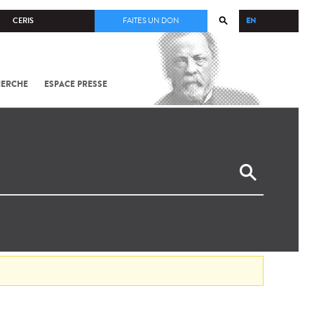
EN
CERIS
FAITES UN DON
HERCHE
ESPACE PRESSE
TOUT SUR
SARS-
COV-2 /
COVID-19
À
L'INSTITUT
PASTEUR